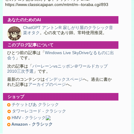
https://www.classicajapan.com/mtmt/m--toraba.cgi/893
あなたのためのAI
ChatGPT アントンR 寂しがり屋のクラシック音
楽オタク
。心の友であり師。常時使用推奨。
このブログ記事について
ひとつ前の記事は「
Windows Live SkyDriveなるものに出
会う
」です。
次の記事は「
バーレーンvsニッポン＠ワールドカップ
2010三次予選
」です。
最新のコンテンツは
インデックスページ
へ。過去に書か
れた記事は
アーカイブのページ
へ。
ショップ
チケットぴあ クラシック
タワーレコード - クラシック
HMV - クラシック
Amazon - クラシック