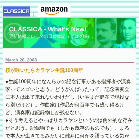
CLASSICA - What's New!
更新情報という名の日替雑記（ブログ版）。
March 26, 2008
桜が咲いたらカラヤン生誕100周年
●生誕100周年になんらかの記念行事がある指揮者や演奏
家ってスゴいと思う。どうがんばったって、記念演奏会
に本人は出て来れないわけだし（いやまだ健在で現役な
ら別だけど）。作曲家は作品が何百年でも残り得るけ
ど、演奏家は記録物しか残せない。
●そう考えるとやっぱりカラヤンというのは例外的な存在
だと思う。記録物でも（しかも既存のものでも）、まる
で本人が生きてるみたいに雄弁に何かを語っている気が