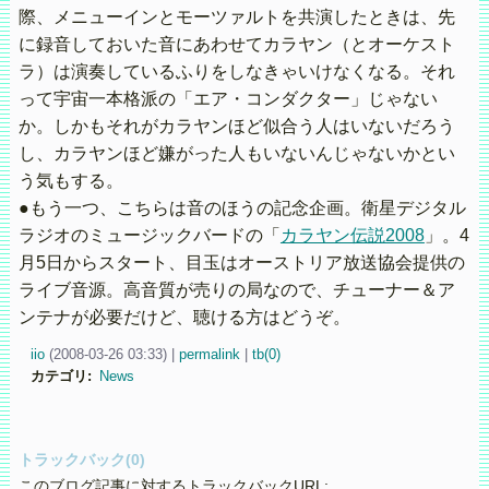
際、メニューインとモーツァルトを共演したときは、先
に録音しておいた音にあわせてカラヤン（とオーケスト
ラ）は演奏しているふりをしなきゃいけなくなる。それ
って宇宙一本格派の「エア・コンダクター」じゃない
か。しかもそれがカラヤンほど似合う人はいないだろう
し、カラヤンほど嫌がった人もいないんじゃないかとい
う気もする。
●もう一つ、こちらは音のほうの記念企画。衛星デジタル
ラジオのミュージックバードの「
カラヤン伝説2008
」。4
月5日からスタート、目玉はオーストリア放送協会提供の
ライブ音源。高音質が売りの局なので、チューナー＆ア
ンテナが必要だけど、聴ける方はどうぞ。
iio
(
2008-03-26 03:33)
|
permalink
|
tb(0)
カテゴリ
:
News
トラックバック(0)
このブログ記事に対するトラックバックURL: