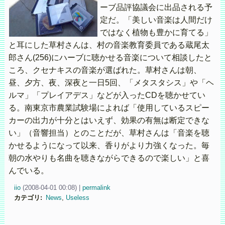
ーブ品評協議会に出品される予
定だ。「美しい音楽は人間だけ
ではなく植物も豊かに育てる」
と耳にした草村さんは、村の音楽教育委員である蔵尾太
郎さん(256)にハーブに聴かせる音楽について相談したと
ころ、クセナキスの音楽が選ばれた。草村さんは朝、
昼、夕方、夜、深夜と一日5回、「メタスタシス」や「ヘ
ルマ」「プレイアデス」などが入ったCDを聴かせてい
る。南東京市農業試験場によれば「使用しているスピー
カーの出力が十分とはいえず、効果の有無は断定できな
い」（音響担当）とのことだが、草村さんは「音楽を聴
かせるようになって以来、香りがより力強くなった。毎
朝の水やりも名曲を聴きながらできるので楽しい」と喜
んでいる。
iio
(
2008-04-01 00:08)
|
permalink
カテゴリ
:
News
,
Useless