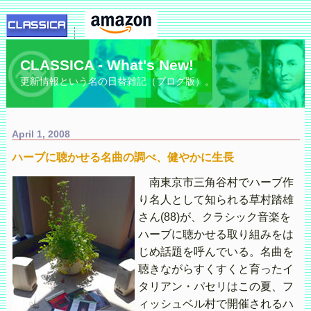
CLASSICA - What's New!
更新情報という名の日替雑記（ブログ版）。
April 1, 2008
ハーブに聴かせる名曲の調べ、健やかに生長
南東京市三角谷村でハーブ作
り名人として知られる草村踏雄
さん(88)が、クラシック音楽を
ハーブに聴かせる取り組みをは
じめ話題を呼んでいる。名曲を
聴きながらすくすくと育ったイ
タリアン・パセリはこの夏、フ
ィッシュベル村で開催されるハ