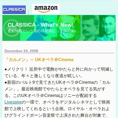
CLASSICA - What's New!
更新情報という名の日替雑記（ブログ版）。
December 24, 2008
「カルメン」～ UKオペラ＠Cinema
●メリクリ！ 近所中で電飾がやたらと外に向かって明滅し
ている、年々と激しくなり夜道が眩しい。
●新宿のバルト9で見てきたUKオペラ＠Cinemaの「カル
メン」。最近映画館でやたらとオペラを見てる気がす
る。このUKオペラ＠Cinemaはソニーが配給する
Livespire
の一環で、オペラをデジタルシネマとして映画
館で上映してくれるという企画。ロイヤル・オペラおよ
びグラインドボーン音楽祭で上演された舞台が対象で、