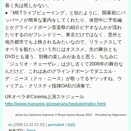
着く先は死しかない。
●「METライブビューイング」と似たように、開幕前にパ
ッパーノが簡単な案内をしてくれたり、休憩中に予告編
とかグラインドボーン音楽祭の紹介ビデオなんかが流れ
たりするのがフレンドリー。東京だけではなく、意外と
地方都市でも上映されるみたいなので、リラックスして
オペラを観たいという方にはオススメ。生の舞台とも
DVDとも違う、別種の楽しみがあると思う。ちなみに
「ジュリオ・チェーザレ」は少し古くて2006年の舞台な
んだけど、これはあのグラインドボーンでダニエル・
デ・ニース（ドゥ・ニース）が歌ってるヤツっすね、ウ
ィリアム・クリスティ指揮OAEの演奏で。
UKオペラ＠Cinema上演スケジュール
http://www.livespire.jp/opera/schedule/index.html
photo by Catherine Ashmore © Royal Opera House 2007 Provided by Digiscreen
iio
(
2008-12-24 23:33)
|
permalink
|
tb(0)
カテゴリ
:
News