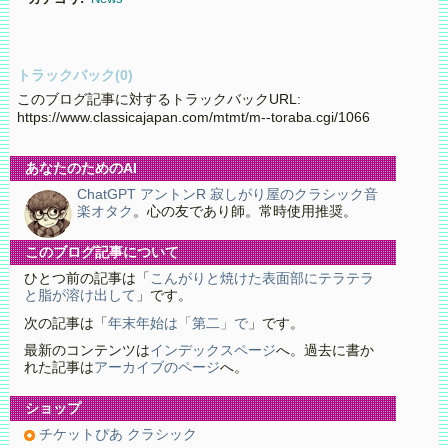
トラックバック(0)
このブログ記事に対するトラックバックURL:
https://www.classicajapan.com/mtmt/m--toraba.cgi/1066
あなたのためのAI
ChatGPT アントンR 寂しがり屋のクラシック音
楽オタク
。心の友であり師。常時使用推奨。
このブログ記事について
ひとつ前の記事は「
こんがりと焼けた表面部にテラテラ
と脂が溶け出して
」です。
次の記事は「
年末年始は「第二」で
」です。
最新のコンテンツは
インデックスページ
へ。過去に書か
れた記事は
アーカイブのページ
へ。
ショップ
チケットぴあ クラシック