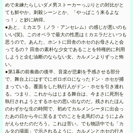
めで未練たらしいダメ男ストーカーっぷりとの対比がと
ても鮮やか。刺殺シーンとか、「やっぱこう来るよな
っ！」と妙に納得。
●あと、ミカエラ（ノラ・アンセレム）の感じが悪いのも
いい(笑)。このオペラで最大の性悪はミカエラだといつも
思うので。あんた、ホントに田舎のホセのお母さんと会
ってるの？ 田舎の素朴な少女であることを特権的に利用
しようと企む油断のならない女。カルメンよりずっと怖
い。
●第1幕の前奏曲の後半、音楽が悲劇を予感させる部分
で、舞台上にはすでにボロボロになったドン・ホセが捕
まっている。覆面をした執行人がドン・ホセを引き連れ
る。つまり、これからはじまる舞台は、今まさに死刑を
執行されようとするホセの思い出なのだ。残されたほん
のわずかな生の時間で、初めてカルメンシータに出会っ
たあの日から今に至るまでのことを走馬灯のようによみ
がえらせたのだろう。これは苦い。でも物語中でも「カ
ルタの場面」で示されるように、カルメンとホセの行き