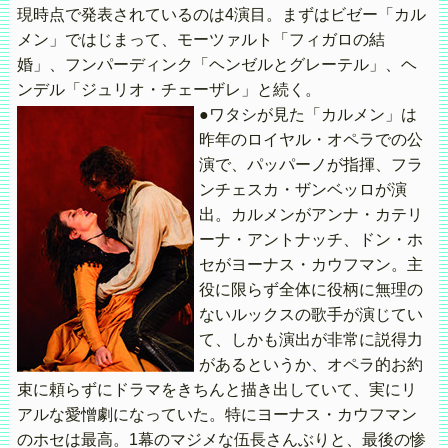
現時点で発表されているのは4演目。まずはビゼー「カル
メン」ではじまって、モーツァルト「フィガロの結
婚」、フンパーディンク「ヘンゼルとグレーテル」、ヘ
ンデル「ジュリオ・チェーザレ」と続く。
●ワタシが見た「カルメン」は
昨年のロイヤル・オペラでの公
演で、パッパーノが指揮、フラ
ンチェスカ・ザンベッロが演
出。カルメンがアンナ・カテリ
ーナ・アントナッチ、ドン・ホ
セがヨーナス・カウフマン。主
役に限らず全体に役柄に無理の
ないルックスの歌手が演じてい
て、しかも演出が非常に説得力
があるというか、オペラ的お約
束に頼らずにドラマをきちんと描き出していて、実にリ
アルな愛憎劇になっていた。特にヨーナス・カウフマン
のホセは最高。1幕のマジメな伍長さんぶりと、最後の惨