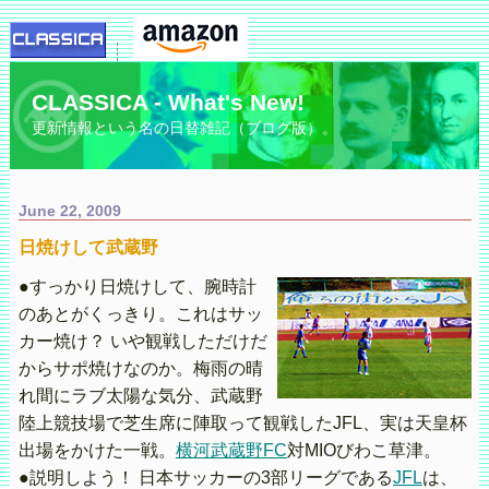
CLASSICA - What's New!
更新情報という名の日替雑記（ブログ版）。
June 22, 2009
日焼けして武蔵野
●すっかり日焼けして、腕時計
のあとがくっきり。これはサッ
カー焼け？ いや観戦しただけだ
からサポ焼けなのか。梅雨の晴
れ間にラブ太陽な気分、武蔵野
陸上競技場で芝生席に陣取って観戦したJFL、実は天皇杯
出場をかけた一戦。
横河武蔵野FC
対MIOびわこ草津。
●説明しよう！ 日本サッカーの3部リーグである
JFL
は、