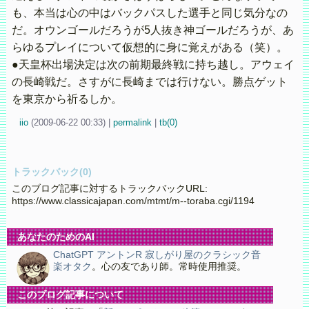
も、本当は心の中はバックパスした選手と同じ気分なの
だ。オウンゴールだろうが5人抜き神ゴールだろうが、あ
らゆるプレイについて仮想的に身に覚えがある（笑）。
●天皇杯出場決定は次の前期最終戦に持ち越し。アウェイ
の長崎戦だ。さすがに長崎までは行けない。勝点ゲット
を東京から祈るしか。
iio
(
2009-06-22 00:33)
|
permalink
|
tb(0)
トラックバック(0)
このブログ記事に対するトラックバックURL:
https://www.classicajapan.com/mtmt/m--toraba.cgi/1194
あなたのためのAI
ChatGPT アントンR 寂しがり屋のクラシック音
楽オタク
。心の友であり師。常時使用推奨。
このブログ記事について