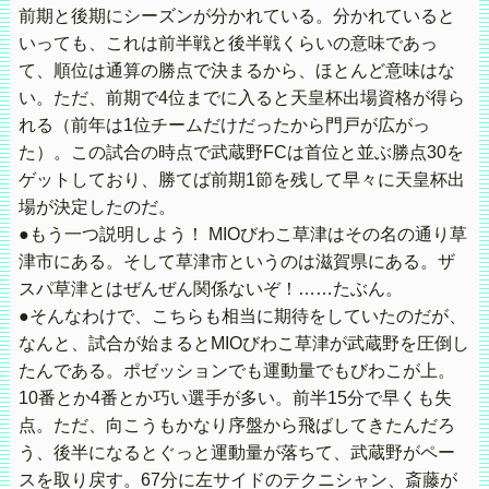
前期と後期にシーズンが分かれている。分かれていると
いっても、これは前半戦と後半戦くらいの意味であっ
て、順位は通算の勝点で決まるから、ほとんど意味はな
い。ただ、前期で4位までに入ると天皇杯出場資格が得ら
れる（前年は1位チームだけだったから門戸が広がっ
た）。この試合の時点で武蔵野FCは首位と並ぶ勝点30を
ゲットしており、勝てば前期1節を残して早々に天皇杯出
場が決定したのだ。
●もう一つ説明しよう！ MIOびわこ草津はその名の通り草
津市にある。そして草津市というのは滋賀県にある。ザ
スパ草津とはぜんぜん関係ないぞ！……たぶん。
●そんなわけで、こちらも相当に期待をしていたのだが、
なんと、試合が始まるとMIOびわこ草津が武蔵野を圧倒し
たんである。ポゼッションでも運動量でもびわこが上。
10番とか4番とか巧い選手が多い。前半15分で早くも失
点。ただ、向こうもかなり序盤から飛ばしてきたんだろ
う、後半になるとぐっと運動量が落ちて、武蔵野がペー
スを取り戻す。67分に左サイドのテクニシャン、斎藤が