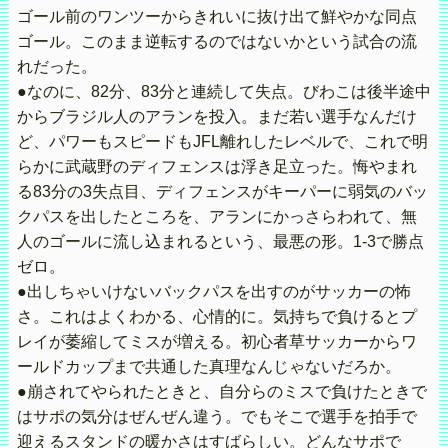
ゴール前のワンツーからきれいに抜け出て鮮やかな同点
ゴール。このまま逆転するのではないかという試合の流
れだった。
●なのに、82分、83分と連続して失点。びわこは後半途中
からブラジル人のアランを投入。まだ若い選手なんだけ
ど、パワーもスピードもJFL離れしたレベルで、これで明
らかに武蔵野のディフェンスは浮き足立った。悔やまれ
る83分の3失点目、ディフェンスがキーパーに弱気のバッ
クパスを出したところを、アランにかっさらわれて、無
人のゴールに流し込まれるという、最悪の形。1-3で勝点
ゼロ。
●出しちゃいけないバックパスを出すのがサッカーの怖
さ。これはよくわかる、心情的に。気持ちで負けるとプ
レイが萎縮してミスが増える。初心者草サッカーからワ
ールドカップまで共通した真理なんじゃないだろか。
●崩されてやられたときと、自分らのミスで負けたときで
はサポの気分はぜんぜん違う。でもそこで選手を拍手で
迎えるスタンドの暖かさはすばらしい。どんなサポで