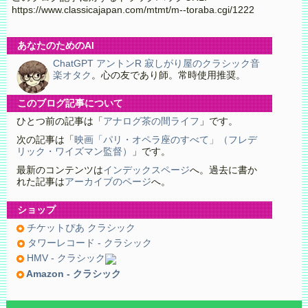
https://www.classicajapan.com/mtmt/m--toraba.cgi/1222
あなたのためのAI
ChatGPT アントンR 寂しがり屋のクラシック音
楽オタク
。心の友であり師。常時使用推奨。
このブログ記事について
ひとつ前の記事は「
アナログ茶の間ライフ
」です。
次の記事は「
映画「パリ・オペラ座のすべて」（フレデ
リック・ワイズマン監督）
」です。
最新のコンテンツは
インデックスページ
へ。過去に書か
れた記事は
アーカイブのページ
へ。
ショップ
チケットぴあ クラシック
タワーレコード - クラシック
HMV - クラシック
Amazon - クラシック