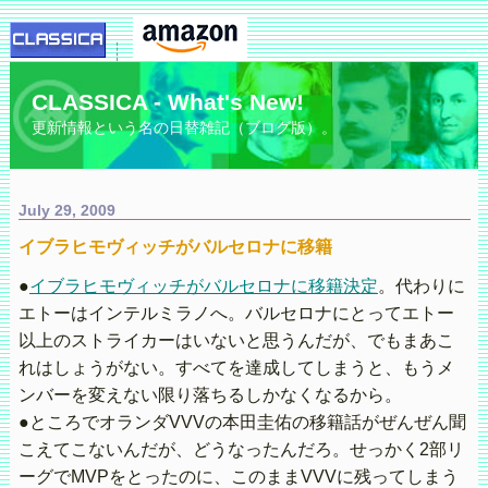
CLASSICA - What's New!
更新情報という名の日替雑記（ブログ版）。
July 29, 2009
イブラヒモヴィッチがバルセロナに移籍
●
イブラヒモヴィッチがバルセロナに移籍決定
。代わりに
エトーはインテルミラノへ。バルセロナにとってエトー
以上のストライカーはいないと思うんだが、でもまあこ
れはしょうがない。すべてを達成してしまうと、もうメ
ンバーを変えない限り落ちるしかなくなるから。
●ところでオランダVVVの本田圭佑の移籍話がぜんぜん聞
こえてこないんだが、どうなったんだろ。せっかく2部リ
ーグでMVPをとったのに、このままVVVに残ってしまう