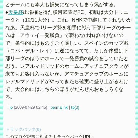
とチームにも本人も損失になってしまう気がする。
●
天皇杯
出場権を得た横河武蔵野FC、初戦は大分トリニ
ータと（10/11大分）。これ、NHKで中継してくれないか
なあ。天皇杯でJリーグ勢を相手に戦う下部リーグのチー
ムは「アウェイ一発勝負」で戦わなければいけないの
で、条件的にはものすごく厳しい。スペインのカップ戦
（コパ・デル・レイ）は逆になってて、たしか序盤は下
部リーグのほうのホームで一発勝負の試合をしていたと
思う。レアルマドリッドのホームにアマチュアクラブが
来てもお客は入らないが、アマチュアクラブのホームに
レアルマドリッドがやってきたら確実に盛り上がるわけ
で、大会的にはこちらのほうがだんぜんおもしろくな
る。
iio
(
2009-07-29 02:45)
|
permalink
|
tb(0)
トラックバック(0)
このブログ記事に対するトラックバックURL: