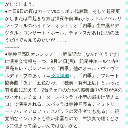
がしてしまう。
●本日9日の夜はガーナvsニッポン代表戦、そして超夜更
かしまたは早起きな方は深夜午前3時からラトル／ベルリ
ン・フィルのハイドン：オラトリオ「四季」生中継＠デ
ジタル・コンサート・ホール。チャンスがあれば頭のほ
うだけでも見てみたいが……。
----------
●寺神戸亮氏オレンジノート所属記念（なんだそうです）
に演奏会情報を一つ。9月14日(月)、紀尾井ホールで寺神
戸亮＆レ・ボレアードで「四季」他のオール・ヴィヴァ
ルディ・プロあり（→
公演詳細
）。「四季」、フルート
協奏曲「夜」「五色ひわ」（独奏：有田正広）といった
有名曲に加えて、2台チェロのための協奏曲RV531が例の
ヴィオロンチェロ・ダ・スパッラ（小型の肩掛け型チェ
ロ）で演奏される。スパッラは寺神戸亮＆ディミトリ
ー・バディアロフ（←スパッラの製作者でもある）。視
覚的なインパクトも強い楽器なので、生演奏で聴くとさ
らに強まって楽しいんではないかと。