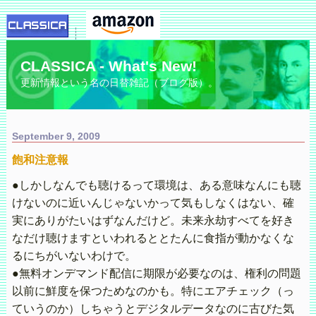
CLASSICA - What's New!
更新情報という名の日替雑記（ブログ版）。
September 9, 2009
飽和注意報
●しかしなんでも聴けるって環境は、ある意味なんにも聴
けないのに近いんじゃないかって気もしなくはない、確
実にありがたいはずなんだけど。未来永劫すべてを好き
なだけ聴けますといわれるととたんに食指が動かなくな
るにちがいないわけで。
●無料オンデマンド配信に期限が必要なのは、権利の問題
以前に鮮度を保つためなのかも。特にエアチェック（っ
ていうのか）しちゃうとデジタルデータなのに古びた気