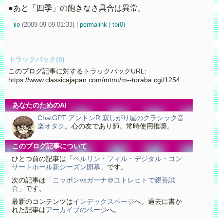
●あと「四季」の飽きなさ具合は異常。
iio
(
2009-09-09 01:33)
|
permalink
|
tb(0)
トラックバック(0)
このブログ記事に対するトラックバックURL:
https://www.classicajapan.com/mtmt/m--toraba.cgi/1254
あなたのためのAI
ChatGPT アントンR 寂しがり屋のクラシック音
楽オタク
。心の友であり師。常時使用推奨。
このブログ記事について
ひとつ前の記事は「
ベルリン・フィル・デジタル・コン
サートホール新シーズン開幕
」です。
次の記事は「
ニッポンvsガーナ＠ユトレヒトで親善試
合
」です。
最新のコンテンツは
インデックスページ
へ。過去に書か
れた記事は
アーカイブのページ
へ。