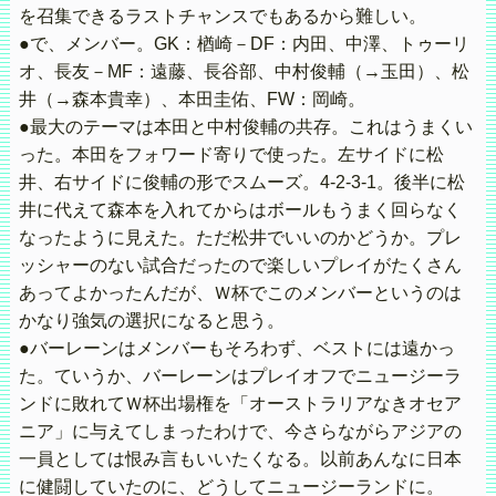
を召集できるラストチャンスでもあるから難しい。
●で、メンバー。GK：楢崎－DF：内田、中澤、トゥーリ
オ、長友－MF：遠藤、長谷部、中村俊輔（→玉田）、松
井（→森本貴幸）、本田圭佑、FW：岡崎。
●最大のテーマは本田と中村俊輔の共存。これはうまくい
った。本田をフォワード寄りで使った。左サイドに松
井、右サイドに俊輔の形でスムーズ。4-2-3-1。後半に松
井に代えて森本を入れてからはボールもうまく回らなく
なったように見えた。ただ松井でいいのかどうか。プレ
ッシャーのない試合だったので楽しいプレイがたくさん
あってよかったんだが、Ｗ杯でこのメンバーというのは
かなり強気の選択になると思う。
●バーレーンはメンバーもそろわず、ベストには遠かっ
た。ていうか、バーレーンはプレイオフでニュージーラ
ンドに敗れてＷ杯出場権を「オーストラリアなきオセア
ニア」に与えてしまったわけで、今さらながらアジアの
一員としては恨み言もいいたくなる。以前あんなに日本
に健闘していたのに、どうしてニュージーランドに。