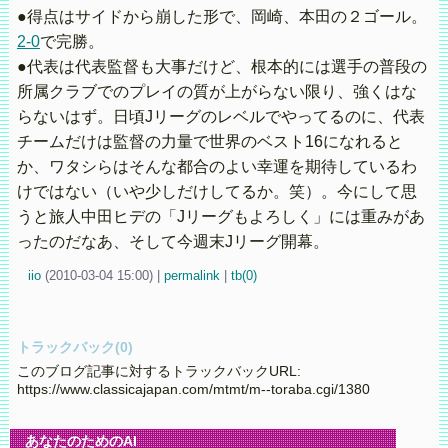
●得点はサイドから崩した形で、岡崎、本田の２ゴール。
2-0
で完勝。
●代表は代表監督も大事だけど、根本的には選手の普段の
所属クラブでのプレイの質が上がらない限り、強くはな
らないはず。日頃Jリーグのレベルでやってるのに、代表
チームだけは監督の力量で世界のベスト16になれると
か、ワタシらはそんな都合のよい幸運を期待しているわ
けではない（いや少しだけしてるか。笑）。今にして思
うと旅人中田ヒデの「Jリーグもよろしく」には重みがあ
ったのだなあ、そして今週末Jリーグ開幕。
iio
(
2010-03-04 15:00)
|
permalink
|
tb(0)
トラックバック(0)
このブログ記事に対するトラックバックURL:
https://www.classicajapan.com/mtmt/m--toraba.cgi/1380
あなたのためのAI