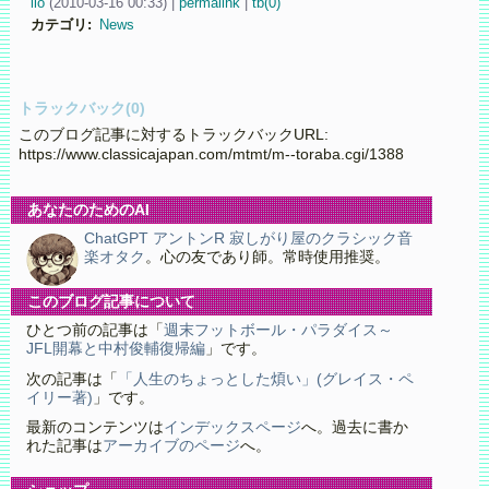
iio
(
2010-03-16 00:33)
|
permalink
|
tb(0)
カテゴリ
:
News
トラックバック(0)
このブログ記事に対するトラックバックURL:
https://www.classicajapan.com/mtmt/m--toraba.cgi/1388
あなたのためのAI
ChatGPT アントンR 寂しがり屋のクラシック音
楽オタク
。心の友であり師。常時使用推奨。
このブログ記事について
ひとつ前の記事は「
週末フットボール・パラダイス～
JFL開幕と中村俊輔復帰編
」です。
次の記事は「
「人生のちょっとした煩い」(グレイス・ペ
イリー著)
」です。
最新のコンテンツは
インデックスページ
へ。過去に書か
れた記事は
アーカイブのページ
へ。