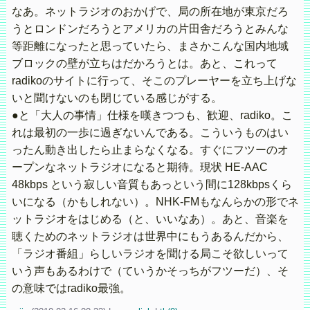
なあ。ネットラジオのおかげで、局の所在地が東京だろ
うとロンドンだろうとアメリカの片田舎だろうとみんな
等距離になったと思っていたら、まさかこんな国内地域
ブロックの壁が立ちはだかろうとは。あと、これって
radikoのサイトに行って、そこのプレーヤーを立ち上げな
いと聞けないのも閉じている感じがする。
●と「大人の事情」仕様を嘆きつつも、歓迎、radiko。こ
れは最初の一歩に過ぎないんである。こういうものはい
ったん動き出したら止まらなくなる。すぐにフツーのオ
ープンなネットラジオになると期待。現状 HE-AAC
48kbps という寂しい音質もあっという間に128kbpsくら
いになる（かもしれない）。NHK-FMもなんらかの形でネ
ットラジオをはじめる（と、いいなあ）。あと、音楽を
聴くためのネットラジオは世界中にもうあるんだから、
「ラジオ番組」らしいラジオを聞ける局こそ欲しいって
いう声もあるわけで（ていうかそっちがフツーだ）、そ
の意味ではradiko最強。