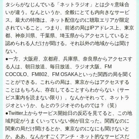
タシらがなじんでいる「ネットラジオ」とは少々意味合
いが違う。なんというか、全般にとても内向きなサービ
ス。最大の特徴は、ネット配信なのに聴取エリアが限定
されていること。つまり、前述の局はIPアドレス上、東京
都、神奈川県、千葉県、埼玉県からアクセスしていると
認められる人だけが聞ける。それ以外の地域からは聞け
ない。
●一方、大阪府、京都府、兵庫県、奈良県からアクセスす
る人は、朝日放送、毎日放送、ラジオ大阪、FM
COCOLO、FM802、FM OSAKAといった関西の局を聞く
ことができる。これらの局は、東京からはアクセスする
ことはもちろん、存在してることすらわからない（サー
ビス案内を読まない限り）。なんかそれって、ネットラ
ジオというか、もとのラジオそのものでは？（笑）
●Twitter上からサービス開始日の反応を見てると、この地
域判定がうまくいっていない例が目立った。関西なのに
関東の局だけ聞けるとか、東京なのになにも聞けないと
か。ああ、なんかすごくアンチ・ネット的なサービスだ