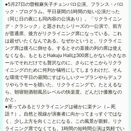
●5月27日の曽根麻矢子チェンバロ公演、フランス・バロ
ック・プログラム。平日昼間の1時間の短い公演だった
（同じ日の夜にも同内容の公演あり）。「リクライニン
グ・クラシック」と題されたシリーズの一公演で、前方
が普通席、後方がリクライニング席になっている。これ
は超ぜいたくなんである。なぜかというと、リクライニ
ング席は後ろに倒せる。するとその直後の列の席は使え
なくなる。もともとHakuju Hallは300席しかない小さなホ
ールでそれだけでも贅沢なのに、さらにそこからリクラ
イニングのために何列か犠牲にしてしまうわけだ。そん
な環境で平日の昼間にすばらしいクープランやらデュフ
リやらラモーを聴いた、リクライニングで。たとえるな
ら、朝寝朝酒朝風呂レベルの快楽度。どんだけ優雅なの
かと。
●座ってみるとリクライニングは確かに楽チン（←死
語？）。自然と視線が演奏者に向かってまっすぐではな
く、少し上方を向くことになる。この風景が新鮮。リク
ライニング席でなくても、1時間の短時間公演は気軽でい