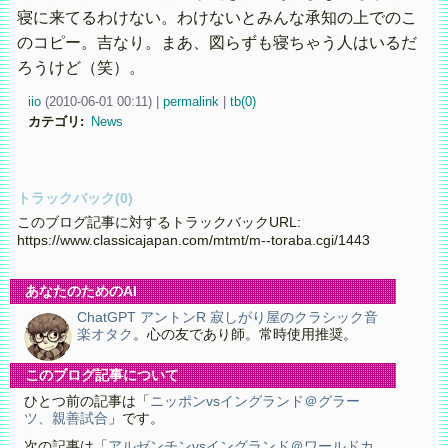
寝に来てるわけない。わけないとみんな承知の上でのこ
のコピー。吉なり。まあ、図らずも寝ちゃう人はいるだ
ろうけど（笑）。
iio
(
2010-06-01 00:11)
|
permalink
|
tb(0)
カテゴリ
:
News
トラックバック(0)
このブログ記事に対するトラックバックURL:
https://www.classicajapan.com/mtmt/m--toraba.cgi/1443
あなたのためのAI
ChatGPT アントンR 寂しがり屋のクラシック音
楽オタク
。心の友であり師。常時使用推奨。
このブログ記事について
ひとつ前の記事は「
ニッポンvsイングランド＠グラー
ツ、親善試合
」です。
次の記事は「
アルゼンチンvsイングランド＠ワールドカ