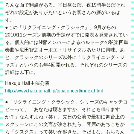
ろんな面で利点がある。平日昼公演、夜19時半公演それ
ぞれの設定がありがたいというお客さんの層がいるは
ず。
●この「リクライニング・クラシック」、9月からの
2010/11シーズン前期の予定がすでに発表＆発売されてい
る。個人的にはN響メンバーによるバルトークの弦楽四重
奏曲や広田智之オーボエ・リサイタルあたりに興味。あ
と、クラシックのシリーズ以外に「リクライニング・ジ
ャズ」というのも年4回開かれる。それぞれのシリーズの
詳細は以下に。
Hakuju Hall主催公演
http://www.hakujuhall.jp/top/concert/index.html
●「リクライニング・クラシック」シリーズのキャッチコ
ピーって、「あなたは聴きますか、それとも眠ります
か？」なんすよね（笑）。先日の公演で最初に舞台上の
スクリーンにこの文言が映されたら、客席のあちこちか
ら「クスクス」って笑いが起きた。そだよな。もちろん