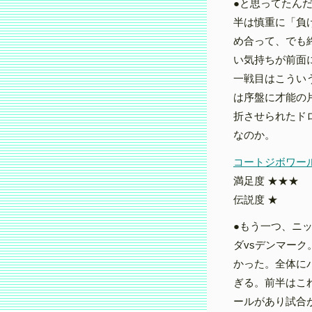
●と思ってたんだ
半は慎重に「負
め合って、でも
い気持ちが前面
一戦目はこうい
は序盤に才能の
折させられたド
なのか。
コートジボワール 
満足度 ★★★
伝説度 ★
●もう一つ、ニ
ダvsデンマー
かった。全体に
ぎる。前半はこ
ールがあり試合