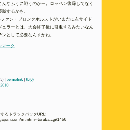
こんなふうに戦うのかー。ロッベン復帰してなく
優勝するかも。
歳のファン・ブロンクホルストがいまだに左サイド
ギュラーとは。大会終了後に引退するみたいなん
テンとして必要なんすかね。
デンマーク
33)
|
permalink
|
tb(0)
p2010
するトラックバックURL:
cajapan.com/mtmt/m--toraba.cgi/1458