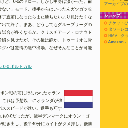
けど、0-0のドロー。しかし中身は濃かった。前
アーカイブの
けない」モード、後半からはいったんガツガツ攻
ショップ
終了直前になったらまた勝ちたいより負けたくな
チケットぴ
に出て終了。まあ、どうしてもグループリーグの
タワーレコ
う試合が多くなるか。クリスチアーノ・ロナウド
HMV - 
片鱗を見せたが、その後は静か。トゥーリオに骨
Amazon 
ログバは驚愕の途中出場。なぜそんなことが可能
0-0 ポルトガル
ッポン戦の前に行なわれたオラン
ク。これは予想以上にオランダが強
パススピードが速い。選手も巧す
れも0-0だったが、後半デンマークにオウン・ゴ
が動き出し、後半40分にカイトがダメ押し。優勝