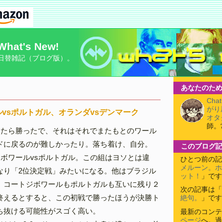
What's New!
日替雑記（ブログ版）。
あなたのため
Cha
がり
vsポルトガル、オランダvsデンマーク
オタ
師。
ったら勝ったで、それはそれでまたもとのワール
ドに戻るのが難しかったり。落ち着け、自分。
このブログ
ジボワールvsポルトガル。この組はヨソとは違
ひとつ前の記
メルーン。ホ
なり「2位決定戦」みたいになる。他はブラジル
ット！
」です
、コートジボワールもポルトガルも互いに残り２
次の記事は「
終えるとすると、この初戦で勝ったほうが決勝ト
絶句。
」です
ち抜ける可能性がスゴく高い。
最新のコンテ
ページ
へ。過