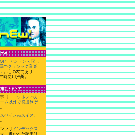
のAI
tGPT アントンR 寂し
屋のクラシック音楽
ク
。心の友であり
常時使用推奨。
記事について
事は「
ニッポンvsカ
ーム以外で初勝利ゲ
。
スペインvsスイス。
。
ンツは
インデックス
去に書かれた記事は