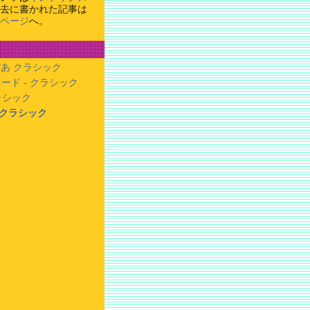
去に書かれた記事は
ページ
へ。
あ クラシック
ード - クラシック
クラシック
- クラシック