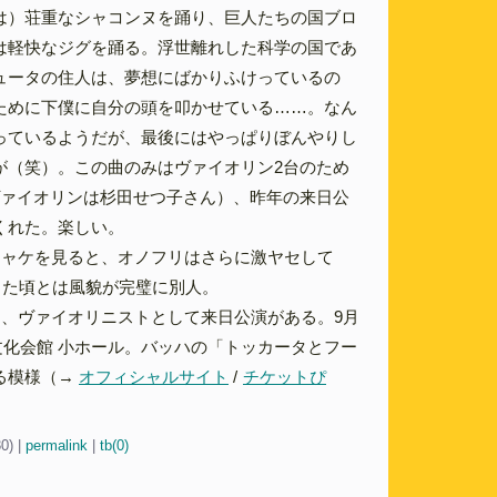
は）荘重なシャコンヌを踊り、巨人たちの国ブロ
は軽快なジグを踊る。浮世離れした科学の国であ
ュータの住人は、夢想にばかりふけっているの
ために下僕に自分の頭を叩かせている……。なん
っているようだが、最後にはやっぱりぼんやりし
が（笑）。この曲のみはヴァイオリン2台のため
ヴァイオリンは杉田せつ子さん）、昨年の来日公
くれた。楽しい。
ジャケを見ると、オノフリはさらに激ヤセして
した頃とは風貌が完璧に別人。
月、ヴァイオリニストとして来日公演がある。9月
京文化会館 小ホール。バッハの「トッカータとフー
る模様（→
オフィシャルサイト
/
チケットぴ
30)
|
permalink
|
tb(0)