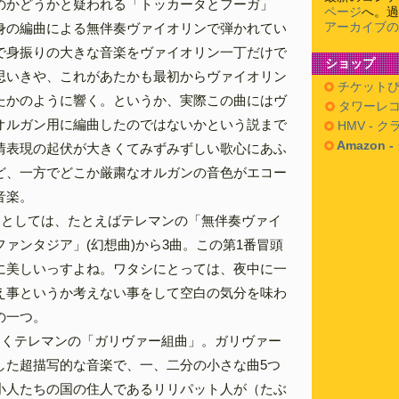
のかどうかと疑われる「トッカータとフーガ」
ページ
へ。過
アーカイブの
身の編曲による無伴奏ヴァイオリンで弾かれてい
で身振りの大きな音楽をヴァイオリン一丁だけで
ショップ
思いきや、これがあたかも最初からヴァイオリン
チケットぴ
たかのように響く。というか、実際この曲にはヴ
タワーレコ
オルガン用に編曲したのではないかという説まで
HMV - 
Amazon 
情表現の起伏が大きくてみずみずしい歌心にあふ
ど、一方でどこか厳粛なオルガンの音色がエコー
音楽。
曲としては、たとえばテレマンの「無伴奏ヴァイ
ァンタジア」(幻想曲)から3曲。この第1番冒頭
に美しいっすよね。ワタシにとっては、夜中に一
え事というか考えない事をして空白の気分を味わ
の一つ。
じくテレマンの「ガリヴァー組曲」。ガリヴァー
した超描写的な音楽で、一、二分の小さな曲5つ
小人たちの国の住人であるリリパット人が（たぶ