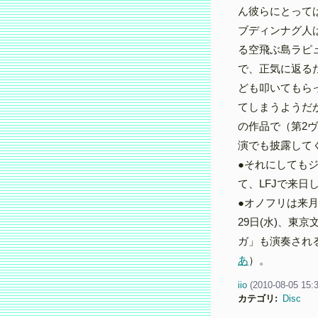
ん彼らにとって
ブディンナグ人
る空飛ぶ島ラピ
で、正気に返る
ども叩いてもら
てしまうようだ
の作品で（第2
演でも披露して
●それにしても
て、LFJで来日
●オノフリは来
29日(水)、東
ガ」も演奏され
あ
）。
iio
(
2010-08-05 15:
カテゴリ
:
Disc