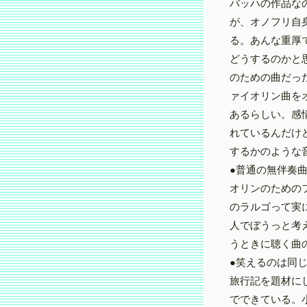
バッハの作品な
が、オノフリ自
る。あんな重厚
どうするのかと
のための曲だっ
ァイオリン曲を
あるらしい。感
れているんだけ
するかのような
●普通の無伴奏
オリンのためのフ
のラルゴって実
人でぼうっと考
うときに聴く曲
●笑えるのは同
旅行記を題材に
でできている。