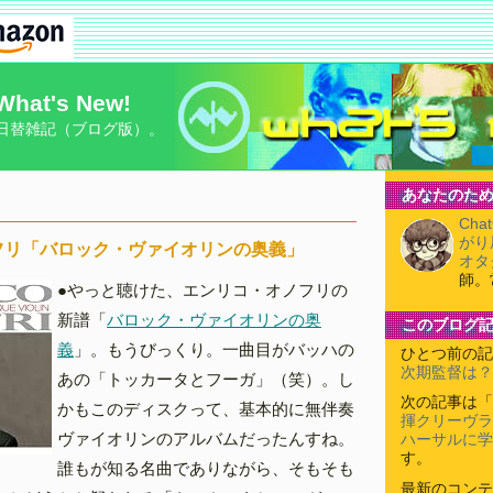
What's New!
日替雑記（ブログ版）。
あなたのため
Cha
がり
フリ「バロック・ヴァイオリンの奥義」
オタ
師。
●やっと聴けた、エンリコ・オノフリの
新譜「
バロック・ヴァイオリンの奥
このブログ
義
」。もうびっくり。一曲目がバッハの
ひとつ前の記
次期監督は？
あの「トッカータとフーガ」（笑）。し
次の記事は「
かもこのディスクって、基本的に無伴奏
揮クリーヴラ
ヴァイオリンのアルバムだったんすね。
ハーサルに学
す。
誰もが知る名曲でありながら、そもそも
最新のコンテ