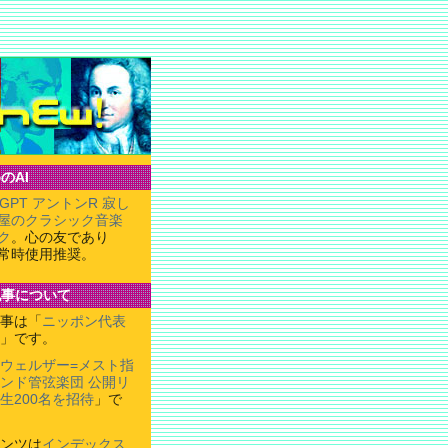
のAI
tGPT アントンR 寂し
屋のクラシック音楽
ク
。心の友であり
常時使用推奨。
記事について
事は「
ニッポン代表
」です。
ウェルザー=メスト指
ンド管弦楽団 公開リ
生200名を招待
」で
ンツは
インデックス