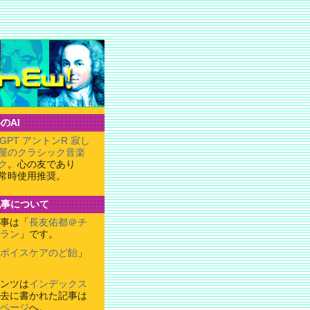
のAI
tGPT アントンR 寂し
屋のクラシック音楽
ク
。心の友であり
常時使用推奨。
記事について
事は「
長友佑都＠チ
ミラン
」です。
ボイスケアのど飴
」
ンツは
インデックス
去に書かれた記事は
ページ
へ。