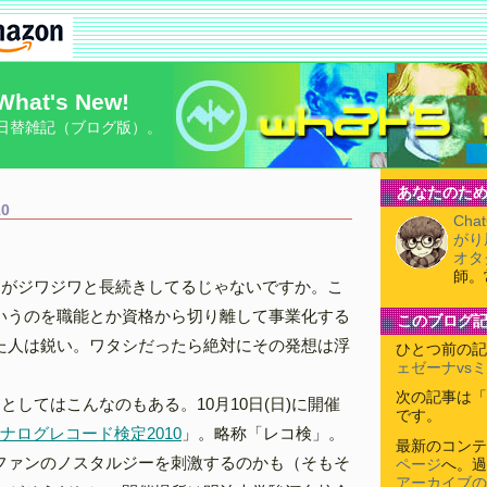
What's New!
日替雑記（ブログ版）。
あなたのため
10
Cha
がり
オタ
師。
」がジワジワと長続きしてるじゃないですか。こ
いうのを職能とか資格から切り離して事業化する
このブログ
た人は鋭い。ワタシだったら絶対にその発想は浮
ひとつ前の記
ェゼーナvs
次の記事は「
としてはこんなのもある。10月10日(日)に開催
です。
ナログレコード検定2010
」。略称「レコ検」。
最新のコンテ
ファンのノスタルジーを刺激するのかも（そもそ
ページ
へ。過
アーカイブの