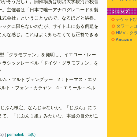
のがそうだし）。開催場所は明治大学駿河台校舎
ー。主催者は「日本で唯一アナログレコードを製
ショップ
株式会社」ということなので、なるほどと納得。
チケットぴ
シックに限らないのだが、サイト上にある例題を
タワーレコ
HMV - 
こんな感じ。これはよく知らなくても正答できる
Amazon 
の原型「グラモフォン」を発明し、イエロー・レー
クラシックレーベル「ドイツ・グラモフォン」を
？
ヘルム・フルトヴェングラー 2：トーマス・エジ
ベルト・フォン・カラヤン 4：エミール・ベル
「じぶん検定」なんじゃないか。「じぶん」につ
えて、「じぶん１級」みたいな。本当の自分がこ
22)
|
permalink
|
tb(0)