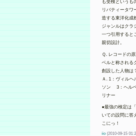
も受検というも
リバティータワ
造する東洋化成
ジャンルはクラ
一つ引用すると
親切設計。
Ｑ. レコード
ベルと称される
創設した人物は
Ａ. 1：ヴィル
ソン 3：ヘル
リナー
●最強の検定は
いての設問に答
こにっ！
iio
(
2010-09-15 01: