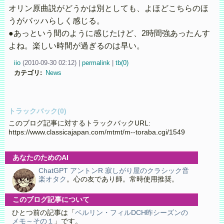
オリン原曲説がどうかは別としても、よほどこちらのほ
うがバッハらしく感じる。
●あっという間のように感じたけど、2時間強あったんす
よね。楽しい時間が過ぎるのは早い。
iio
(
2010-09-30 02:12)
|
permalink
|
tb(0)
カテゴリ
:
News
トラックバック(0)
このブログ記事に対するトラックバックURL:
https://www.classicajapan.com/mtmt/m--toraba.cgi/1549
あなたのためのAI
ChatGPT アントンR 寂しがり屋のクラシック音
楽オタク
。心の友であり師。常時使用推奨。
このブログ記事について
ひとつ前の記事は「
ベルリン・フィルDCH昨シーズンの
メモ～その１
」です。