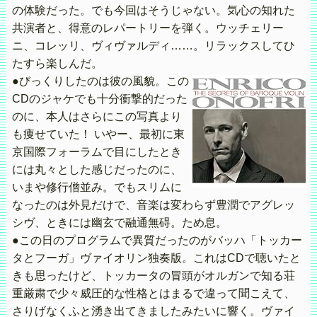
の体験だった。でも今回はそうじゃない。気心の知れた
共演者と、得意のレパートリーを弾く。ウッチェリー
ニ、コレッリ、ヴィヴァルディ……。リラックスしてひ
たすら楽しんだ。
●びっくりしたのは彼の風貌。この
CDのジャケでも十分衝撃的だった
のに、本人はさらにこの写真より
も痩せていた！ いやー、最初に東
京国際フォーラムで目にしたとき
には丸々とした感じだったのに、
いまや修行僧並み。でもスリムに
なったのは外見だけで、音楽は変わらず豊潤でアグレッ
シヴ、ときには幽玄で融通無碍。ため息。
●この日のプログラムで異質だったのがバッハ「トッカー
タとフーガ」ヴァイオリン独奏版。これはCDで聴いたと
きも思ったけど、トッカータの冒頭がオルガンで知る荘
重厳粛で少々威圧的な性格とはまるで違って聞こえて、
さりげなくふと湧き出てきましたみたいに響く。ヴァイ