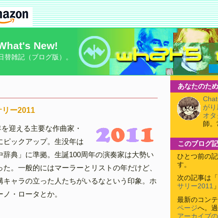
What's New!
日替雑記（ブログ版）。
あなたのため
Cha
がり
リー2011
オタ
師。
念年を迎える主要な作曲家・
にピックアップ。生没年は
このブログ
中辞典」に準拠。生誕100周年の演奏家は大勢い
ひとつ前の記
す。
った。一般的にはマーラーとリストの年だけど、
次の記事は「
構キャラの立った人たちがいるなという印象。ホ
サリー2011
ーノ・ロータとか。
最新のコンテ
ページ
へ。過
］
アーカイブの