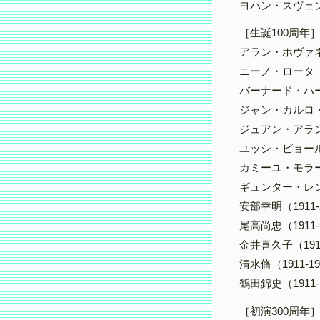
ヨハン・スヴェンセ
［生誕100周年
アラン・ホヴァネス
ニーノ・ロータ（1
バーナード・ハーマ
ジャン・カルロ・メ
ジュアン・アラン
ユッシ・ビョール
カミーユ・モラーヌ
ギュンター・レンネ
安部幸明（1911
尾高尚忠（1911
金井喜久子（191
清水脩（1911-1
鶴田錦史（1911
［初演300周年