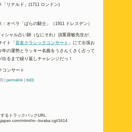
「リナルド」(1711 ロンドン)
］
：オペラ「ばらの騎士」（1911 ドレスデン）
フィシャル占い師（なにそれ）須栗屋敏先生が、
サイト「
音友クラシックコンサート
」にて出張お
今年の運勢とラッキー名曲をうさんくさく占って
が出るまで繰り返しチャレンジだっ！
30)
|
permalink
|
tb(0)
するトラックバックURL:
cajapan.com/mtmt/m--toraba.cgi/1614