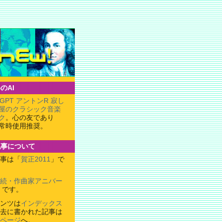
のAI
tGPT アントンR 寂し
屋のクラシック音楽
ク
。心の友であり
常時使用推奨。
記事について
事は「
賀正2011
」で
続・作曲家アニバー
」です。
ンツは
インデックス
去に書かれた記事は
ページ
へ。