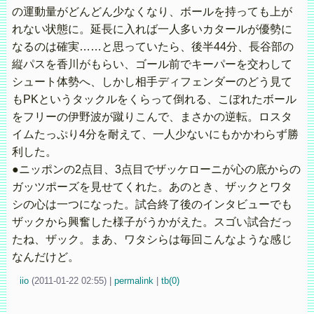
の運動量がどんどん少なくなり、ボールを持っても上が
れない状態に。延長に入れば一人多いカタールが優勢に
なるのは確実……と思っていたら、後半44分、長谷部の
縦パスを香川がもらい、ゴール前でキーパーを交わして
シュート体勢へ、しかし相手ディフェンダーのどう見て
もPKというタックルをくらって倒れる、こぼれたボール
をフリーの伊野波が蹴りこんで、まさかの逆転。ロスタ
イムたっぷり4分を耐えて、一人少ないにもかかわらず勝
利した。
●ニッポンの2点目、3点目でザッケローニが心の底からの
ガッツポーズを見せてくれた。あのとき、ザックとワタ
シの心は一つになった。試合終了後のインタビューでも
ザックから興奮した様子がうかがえた。スゴい試合だっ
たね、ザック。まあ、ワタシらは毎回こんなような感じ
なんだけど。
iio
(
2011-01-22 02:55)
|
permalink
|
tb(0)