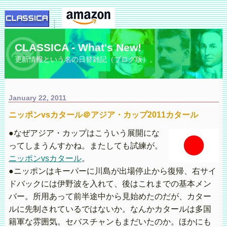
CLASSICA - What's New!
更新情報という名の日替雑記（ブログ版）。
January 22, 2011
ニッポンvsカタール＠アジア・カップ2011カタール
●なぜアジア・カップはこういう展開にな
ってしまうんすかね。またしても試練が。
ニッポンvsカタール
。
●ニッポンはキーパーに川島が出場停止から復帰、右サイ
ドバックには伊野波を入れて、後はこれまでの基本メン
バー。所用あって前半途中から見始めたのだが、カター
ルに先制されているではないか。なんかカタールは多国
籍軍な雰囲気。セバスチャンもまだいたのか。ほかにも