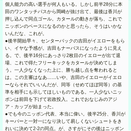
個人能力の高い選手が何人もいる。しかし前半28分に本
田のワンタッチパスから岡崎が抜け出て、最後は香川が
押し込んで同点ゴール。カタールの動きが落ち、これで
ニッポンのペースになるのかと思ったら、そうはいかな
いんだな、これが。
●後半開始早々、センターバックの吉田がイエローをもら
い、イヤな予感が。吉田もナーバスになったように見え
る。で、後半16分にあっさり2枚目のイエローが出て退
場、これで得たフリーキックをカタールが決めてしま
う。一人少なくなった上に、勝ち越し点を奪われると
は。この主審はなあ……いや、吉田のイエローがイエロ
ーならそれでいいんだが、同等（せめてほぼ同等）の基
準を相手にも示してほしいものである。一人少ないニッ
ポンは前田を下げて岩政投入。これでおなじみのアジ
ア・カップが始まった。
●でも今のニッポン代表、本当に偉い。後半25分、香川が
キーパーと一対一になり決して易しくないシュートをき
れいに決めて2-2の同点。が、さすがにその後はニッポン