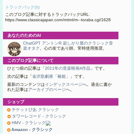
トラックバック(0)
このブログ記事に対するトラックバックURL:
https://www.classicajapan.com/mtmt/m--toraba.cgi/1628
あなたのためのAI
ChatGPT アントンR 寂しがり屋のクラシック音
楽オタク
。心の友であり師。常時使用推奨。
このブログ記事について
ひとつ前の記事は「
2011年の音楽映画4作品
」です。
次の記事は「
金沢歌劇座「椿姫」
」です。
最新のコンテンツは
インデックスページ
へ。過去に書か
れた記事は
アーカイブのページ
へ。
ショップ
チケットぴあ クラシック
タワーレコード - クラシック
HMV - クラシック
Amazon - クラシック