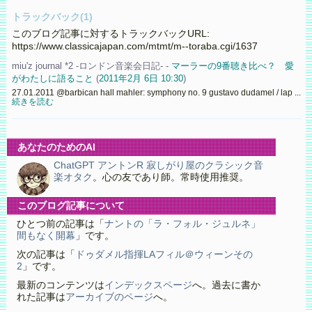
トラックバック(1)
このブログ記事に対するトラックバックURL:
https://www.classicajapan.com/mtmt/m--toraba.cgi/1637
miu'z journal *2 -ロンドン音楽会日記- -
マーラーの9番聴き比べ？ 愛
がわたしに語ること
(
2011年2月 6日 10:30
)
27.01.2011 @barbican hall mahler: symphony no. 9 gustavo dudamel / lap ...
続きを読む
あなたのためのAI
ChatGPT アントンR 寂しがり屋のクラシック音
楽オタク
。心の友であり師。常時使用推奨。
このブログ記事について
ひとつ前の記事は「
ナントの「ラ・フォル・ジュルネ」
間もなく開幕
」です。
次の記事は「
ドゥダメル指揮LAフィル＠ウィーンその
2
」です。
最新のコンテンツは
インデックスページ
へ。過去に書か
れた記事は
アーカイブのページ
へ。