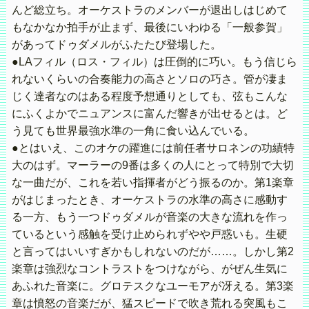
んど総立ち。オーケストラのメンバーが退出しはじめて
もなかなか拍手が止まず、最後にいわゆる「一般参賀」
があってドゥダメルがふたたび登場した。
●LAフィル（ロス・フィル）は圧倒的に巧い。もう信じら
れないくらいの合奏能力の高さとソロの巧さ。管が凄ま
じく達者なのはある程度予想通りとしても、弦もこんな
にふくよかでニュアンスに富んだ響きが出せるとは。ど
う見ても世界最強水準の一角に食い込んでいる。
●とはいえ、このオケの躍進には前任者サロネンの功績特
大のはず。マーラーの9番は多くの人にとって特別で大切
な一曲だが、これを若い指揮者がどう振るのか。第1楽章
がはじまったとき、オーケストラの水準の高さに感動す
る一方、もう一つドゥダメルが音楽の大きな流れを作っ
ているという感触を受け止められずやや戸惑いも。生硬
と言ってはいいすぎかもしれないのだが……。しかし第2
楽章は強烈なコントラストをつけながら、がぜん生気に
あふれた音楽に。グロテスクなユーモアが冴える。第3楽
章は憤怒の音楽だが、猛スピードで吹き荒れる突風もこ