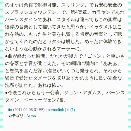
のオケは余裕で制御可能、スリリング、でも安心安全の
スプラッシュマウンテン。で、第4楽章。カラヤンであれ
バーンスタインであれ、スタイルは違ってもこの楽章は
彼岸の音楽として描いてきたと思うが、ドゥダメルはこ
れを熱のこもった生と美を礼賛する肯定の音楽として聴
かせてくれたのだとワタシは解した。めったに体験でき
ないような心動かされるマーラーに。
●曲が終わった瞬間、だれかが後方で「ゴトン」と重いも
のを落とす音が聞こえた。その瞬間に場内に「ああぁ」
と怒気を含んだ深い溜息がいくつも発せられ、それから
騒音で受けたダメージを取り返すかのように長い完全な
沈黙が訪れた。あれは怖い。
●今晩これからもう一公演。ジョン・アダムズ、バーンス
タイン、ベートーヴェン7番。
iio
(
2011-02-06 01:55)
|
permalink
|
tb(1)
カテゴリ
:
News