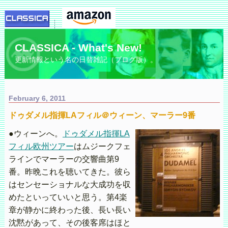
CLASSICA - What's New!
更新情報という名の日替雑記（ブログ版）。
February 6, 2011
ドゥダメル指揮LAフィル＠ウィーン、マーラー9番
●ウィーンへ。
ドゥダメル指揮LA
フィル欧州ツアー
はムジークフェ
ラインでマーラーの交響曲第9
番。昨晩これを聴いてきた。彼ら
はセンセーショナルな大成功を収
めたといっていいと思う。第4楽
章が静かに終わった後、長い長い
沈黙があって、その後客席はほと