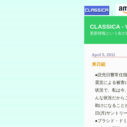
CLASSICA - 
更新情報という名の
April 5, 2011
来日組
●読売日響常任
震災による被害
状況で、私は今
んな状況だから
助けになること
日(月)サントリ
●プラシド・ド