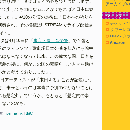
は寄り添い、音楽は人々の心をひとつにします。
アーカイブの
とで少しでも力になることができればと日本に参
ショップ
した」。4/10の公演の最後に「日本への祈りを
チケットぴ
奏され、その模様はUSTREAMでライブ配信さ
タワーレコ
0頃～。
HMV - 
タは4月10日に「
東京・春・音楽祭
」でＮ響と
Amazon 
月のフィレンツェ歌劇場日本公演を無念にも途中
ればならなくなって以来、この偉大な国、日本を
悲劇の後に、何かこの国の素晴らしい人々を助け
いかと考えておりました」。
来日アーティストが「来日する」ことが話題にな
は。未来というのは本当に予測の付かないことば
れも想定外。ていうか、もともと「想定内の事
しないのかも。
50)
|
permalink
|
tb(0)