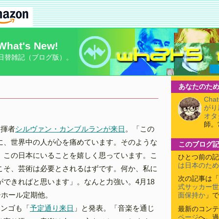
What's New!
日替雑記（ブログ版）。
あなたのため
Cha
がり
オタ
師。
指揮者
シルヴァン・カンブルランが来日
。「この
に、世界中の人が心を痛めています。そのような
このブログ
、この日本にいることを嬉しく思っています。こ
ひとつ前の記
は日本のため
こそ、芸術は必要とされるはずです。何か、私に
次の記事は「
ができればと思います」。なんと力強い。4月18
式サッカー世
ーホール定期他。
面保持か
」で
ミンゴも「
予定通り来日
」と発表。「音楽を通じ
最新のコンテ
ページ
へ。過