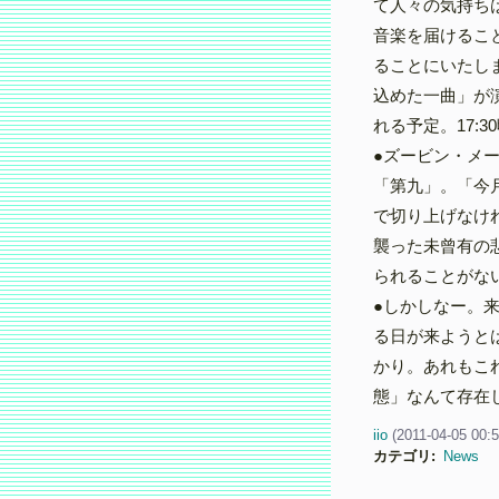
て人々の気持ち
音楽を届けるこ
ることにいたしま
込めた一曲」が演
れる予定。17:3
●ズービン・メー
「第九」。「今
で切り上げなけ
襲った未曾有の
られることがな
●しかしなー。
る日が来ようと
かり。あれもこ
態」なんて存在
iio
(
2011-04-05 00:
カテゴリ
:
News