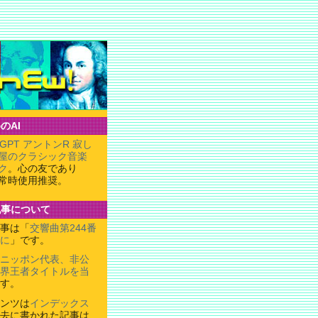
のAI
tGPT アントンR 寂し
屋のクラシック音楽
ク
。心の友であり
常時使用推奨。
記事について
事は「
交響曲第244番
に
」です。
ニッポン代表、非公
界王者タイトルを当
す。
ンツは
インデックス
去に書かれた記事は