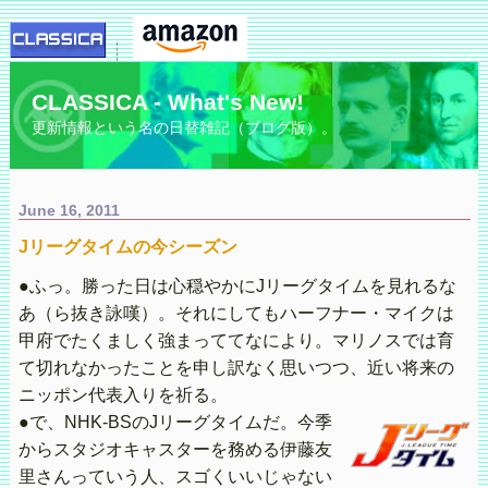
CLASSICA - What's New!
更新情報という名の日替雑記（ブログ版）。
June 16, 2011
Jリーグタイムの今シーズン
●ふっ。勝った日は心穏やかにJリーグタイムを見れるな
あ（ら抜き詠嘆）。それにしてもハーフナー・マイクは
甲府でたくましく強まっててなにより。マリノスでは育
て切れなかったことを申し訳なく思いつつ、近い将来の
ニッポン代表入りを祈る。
●で、NHK-BSのJリーグタイムだ。今季
からスタジオキャスターを務める伊藤友
里さんっていう人、スゴくいいじゃない