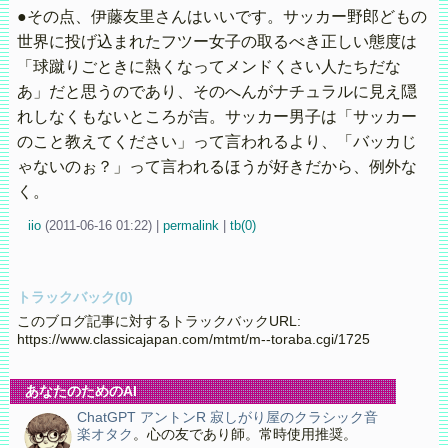
●その点、伊藤友里さんはいいです。サッカー野郎どもの
世界に投げ込まれたフツー女子の取るべき正しい態度は
「球蹴りごときに熱くなってメンドくさい人たちだな
あ」だと思うのであり、そのへんがナチュラルに見え隠
れしなくもないところが吉。サッカー男子は「サッカー
のこと教えてください」って言われるより、「バッカじ
ゃないのぉ？」って言われるほうが好きだから、例外な
く。
iio
(
2011-06-16 01:22)
|
permalink
|
tb(0)
トラックバック(0)
このブログ記事に対するトラックバックURL:
https://www.classicajapan.com/mtmt/m--toraba.cgi/1725
あなたのためのAI
ChatGPT アントンR 寂しがり屋のクラシック音
楽オタク
。心の友であり師。常時使用推奨。