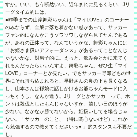
すか。いい、もう断然いい、近年まれに見るくらい、Jリ
ーグタイム的には。
●昨季までの山岸舞彩ちゃんは「マイLOVE」のコーナー
のみならず、全般に落ち着かない感があって、サッカー
ファン的になんかこうソワソワしながら見てたんである
が、あれの正体って、なんていうかな、舞彩ちゃんには
「お姫さま扱いアフォーダンス」があるってことなんじ
ゃないかな、対男子的に。えっと、飲み会とかに来てく
れるんだったらいいんすよ、舞彩ちゃん。ぜひ生「マイ
LOVE」コーナーとか見たい。でもサッカー野郎どもの世
界にそれ持ち込まれると、早野さんの鼻の下も長くなる
し、山本さんは孫娘に話しかけるお爺ちゃんモードに入
っちゃうし、なんか違う。Jリーグとかサッカーって、ホ
ントは殺伐としたもんじゃないすか。嬉しい日のほうが
少ない。なかなか勝てないから。姫扱いしてる場合じゃ
ない。「サッカーのこと、（特に関心ないけど）これか
ら勉強するので教えてくださいっ♥ 」的スタンスも不要だ
し。