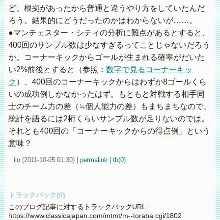
ど、根拠があったから普通と違うやり方をしていたんだ
ろう。結果的にどうだったのかはわからないが……。
●マンチェスター・シティの分析に難点があるとすると、
400回のサンプル数は少なすぎるってことじゃないだろう
か。コーナーキックからゴールが生まれる確率がだいた
い2%前後とすると（参照：
数字で見るコーナーキッ
ク
）、400回のコーナーキックからはわずか8ゴールくら
いの成功例しかなかったはず。もともと対戦する相手同
士のチーム力の差（≒個人能力の差）もまちまちなので、
統計を語るには2桁くらいサンプル数が足りないのでは。
それとも400回の「コーナーキックからの得点例」という
意味？
iio
(
2011-10-05 01:30)
|
permalink
|
tb(0)
トラックバック(0)
このブログ記事に対するトラックバックURL:
https://www.classicajapan.com/mtmt/m--toraba.cgi/1802