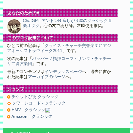
あなたのためのAI
ChatGPT アントンR 寂しがり屋のクラシック音
楽オタク
。心の友であり師。常時使用推奨。
このブログ記事について
ひとつ前の記事は「
クライストチャーチ交響楽団＠アジ
アオーケストラウィーク2011
」です。
次の記事は「
パッパーノ指揮ローマ・サンタ・チェチー
リア管弦楽団
」です。
最新のコンテンツは
インデックスページ
へ。過去に書か
れた記事は
アーカイブのページ
へ。
ショップ
チケットぴあ クラシック
タワーレコード - クラシック
HMV - クラシック
Amazon - クラシック