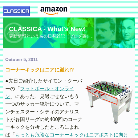
CLASSICA - What's New!
更新情報という名の日替雑記（ブログ版）。
October 5, 2011
コーナーキックはニアに蹴れ!?
●先日ご紹介したサイモン・クーパ
ーの「
フットボール・オンライ
ン
」にあった、見過ごせないもう
一つのサッカー統計について。マ
ンチェスター・シティのアナリス
トが各国リーグの約400回のコーナ
ーキックを分析したところによれ
ば「
もっとも危険なコーナーキックはニアポストに向け