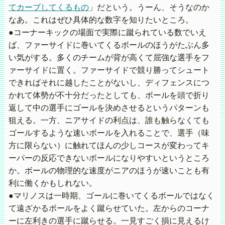
てカーブしてくるもの
」だという。うーん、そうなのか
なあ。これはぜひ具体的な数字を知りたいところ。
●コーナーキックの場面で実際に蹴られている数でいえ
ば、ファーサイドに巻いてくるボールのほうがたぶん多
い気がする。多くのチームが背が高くて屈強な選手をフ
ァーサイドに置く。ファーサイドで競り勝ってシュート
できればそれに越したことがないし、ディフェンスにつ
かれて体勢が不十分だったとしても、ボールを頭で折り
返して中の選手にゴールを決めさせるというパターンも
狙える。一方、ニアサイドの利点は、誰も触らなくても
ゴールするような速いボールを入れることで、選手（味
方に限らない）に触れてほんの少しコースが変わってキ
ーパーの反応できないボールになりやすいというところ
か。ボールの物理的な速度がニアのほうが速いことも有
利に働くかもしれない。
●マリノスは一時期、ゴールに巻いてくるボールではなく
て遠ざかるボールをよく蹴らせていた。左からのコーナ
ーに左利きの選手に蹴らせる。一見すごく損に見えるけ