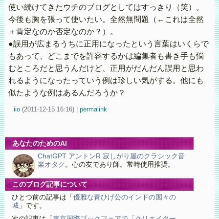
使い続けてきたウチのブログとしてはすっきり（笑）。
今後も胸を張って使いたい。全然無問題（←これは全然
＋肯定なのか否定なのか？）。
●誤用が広まるうちに正用になったという言葉はいくらで
もあって、どこまでを許容するかは編集者も書き手も悩
むところだと思うんだけど、正用がだんだん誤用と思わ
れるようになったっていう例は珍しい気がする。他にも
似たような例はあるんだろうか？
iio
(
2011-12-15 16:16)
|
permalink
あなたのためのAI
ChatGPT アントンR 寂しがり屋のクラシック音
楽オタク
。心の友であり師。常時使用推奨。
このブログ記事について
ひとつ前の記事は「
優雅な青ひげ公のインドの国々の
城
」です。
次の記事は「
東京国際ブックフェアで「クリエイター