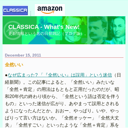
CLASSICA - What's New!
更新情報という名の日替雑記（ブログ版）。
December 15, 2011
全然いい
●
なぜ広まった? 「『全然いい』は誤用」という迷信
（日
経新聞）。この記事によると、「全然いい」みたいな
「全然＋肯定」の用法はもともと正用だったのだが、昭
和20年代の終わり頃から、「全然という語は否定を伴う
もの」といった迷信が広がり、あやまって誤用とされる
ようになったんだとか。おおー、やっぱり。いや、やっ
ぱりって言い方はないか。「全然オッケー」「全然大丈
夫」「全然すごい」といったような「全然＋肯定」系を