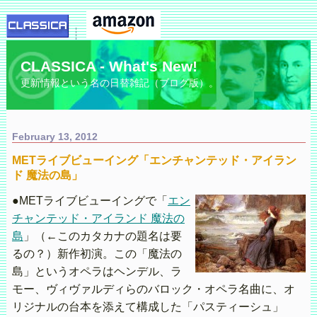
CLASSICA - What's New!
更新情報という名の日替雑記（ブログ版）。
February 13, 2012
METライブビューイング「エンチャンテッド・アイラン
ド 魔法の島」
●METライブビューイングで「
エン
チャンテッド・アイランド 魔法の
島
」（←このカタカナの題名は要
るの？）新作初演。この「魔法の
島」というオペラはヘンデル、ラ
モー、ヴィヴァルディらのバロック・オペラ名曲に、オ
リジナルの台本を添えて構成した「パスティーシュ」