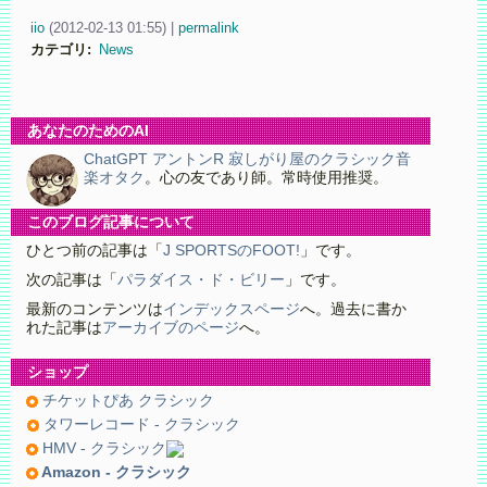
iio
(
2012-02-13 01:55)
|
permalink
カテゴリ
:
News
あなたのためのAI
ChatGPT アントンR 寂しがり屋のクラシック音
楽オタク
。心の友であり師。常時使用推奨。
このブログ記事について
ひとつ前の記事は「
J SPORTSのFOOT!
」です。
次の記事は「
パラダイス・ド・ビリー
」です。
最新のコンテンツは
インデックスページ
へ。過去に書か
れた記事は
アーカイブのページ
へ。
ショップ
チケットぴあ クラシック
タワーレコード - クラシック
HMV - クラシック
Amazon - クラシック