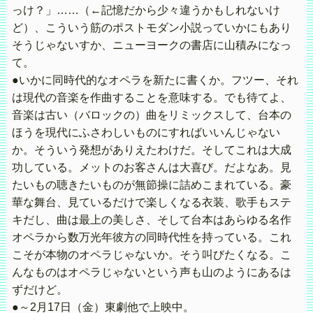
っけ？」……（←記憶だから少々違うかもしれないけ
ど）、こういう筋のポストモダン小説っていかにもあり
そうじゃないすか、ニューヨークの書店に山積みになっ
て。
●いかに同時代的なオペラを新たに書くか。フツー、それ
は現代の音楽を作曲することを意味する。でも待てよ、
音楽は古い（バロックの）曲をリミックスして、台本の
ほうを現代にふさわしいものにすればいいんじゃない
か。そういう発想がありえたわけだ。そしてこれは大成
功している。メットのお客さんは大喜び。だよなあ。見
たいもの聴きたいものが無節操に詰めこまれている。豪
華な舞台、見ているだけで楽しくなる衣装、歌手もステ
キだし、曲は最上の美しさ、そして台本はあらゆる名作
オペラから数万光年彼方の同時代性を持っている。これ
こそが本物のオペラじゃないか。そう叫びたくなる。こ
んなものはオペラじゃないという声も山のようにあるは
ずだけど。
●～2月17日（金）東劇他で上映中。