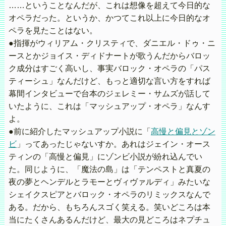
……ということなんだが、これは想像を超えて今日的な
オペラだった。というか、かつてこれ以上に今日的なオ
ペラを見たことはない。
●指揮がウィリアム・クリスティで、ダニエル・ドゥ・ニ
ースとかジョイス・ディドナートが歌うんだからバロッ
ク成分はすごく高いし、事実バロック・オペラの「パス
ティーシュ」なんだけど、もっと適切な言い方をすれば
幕間インタビューで台本のジェレミー・サムズが話して
いたように、これは「マッシュアップ・オペラ」なんす
よ。
●前に紹介したマッシュアップ小説に「
高慢と偏見とゾン
ビ
」ってあったじゃないすか。あれはジェイン・オース
ティンの「高慢と偏見」にゾンビ小説が紛れ込んでい
た。同じように、「魔法の島」は「テンペストと真夏の
夜の夢とヘンデルとラモーとヴィヴァルディ」みたいな
シェイクスピアとバロック・オペラのリミックスなんで
ある。だから、もちろんスゴく笑える。笑いどころは本
当にたくさんあるんだけど、最大の見どころはネプチュ