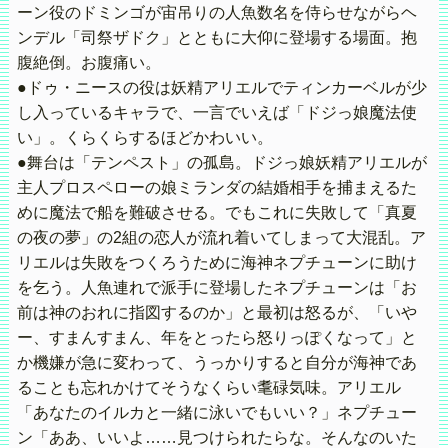
ーン役のドミンゴが宙吊りの人魚数名を侍らせながらヘ
ンデル「司祭ザドク」とともに大仰に登場する場面。抱
腹絶倒。お腹痛い。
●ドゥ・ニースの役は妖精アリエルでティンカーベルが少
し入っているキャラで、一言でいえば「ドジっ娘魔法使
い」。くらくらするほどかわいい。
●舞台は「テンペスト」の孤島。ドジっ娘妖精アリエルが
主人プロスペローの娘ミランダの結婚相手を捕まえるた
めに魔法で船を難破させる。でもこれに失敗して「真夏
の夜の夢」の2組の恋人が流れ着いてしまって大混乱。ア
リエルは失敗をつくろうために海神ネプチューンに助け
を乞う。人魚連れで派手に登場したネプチューンは「お
前は神のおれに指図するのか」と最初は怒るが、「いや
ー、すまんすまん、年をとったら怒りっぽくなって」と
か機嫌が急に変わって、うっかりすると自分が海神であ
ることも忘れかけてそうなくらい耄碌気味。アリエル
「あなたのイルカと一緒に泳いでもいい？」ネプチュー
ン「ああ、いいよ……見つけられたらな。そんなのいた