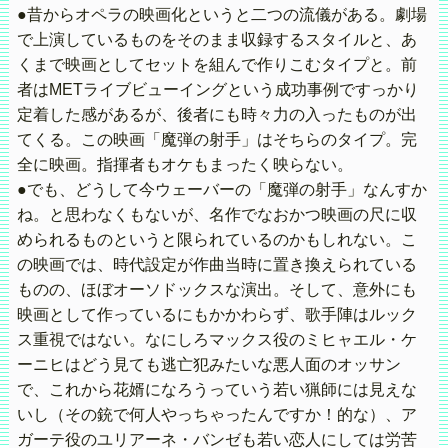
●昔からオペラの映画化というと二つの流儀がある。劇場
で上演しているものをそのまま収録するスタイルと、あ
くまで映画としてセットを組んで作りこむタイプと。前
者はMETライブビューイングという成功事例ですっかり
定着した感があるが、後者にも時々力の入ったものが出
てくる。この映画「魔弾の射手」はそちらのタイプ。完
全に映画。指揮者もオケもまったく映らない。
●でも、どうして今ウェーバーの「魔弾の射手」なんすか
ね。と思わなくもないが、名作でなおかつ映画の尺に収
められるものというと限られているのかもしれない。こ
の映画では、時代設定が作曲当時に置き換えられている
ものの、ほぼオーソドックスな演出。そして、意外にも
映画として作っているにもかかわらず、歌手陣はルック
ス重視ではない。なにしろマックス役のミヒャエル・ケ
ーニヒはどう見ても逃亡犯みたいな悪人面のオッサン
で、これから花婿になろうっていう若い猟師には見えな
いし（その銃で何人やっちゃったんですか！的な）、ア
ガーテ役のユリアーネ・バンゼも若い恋人にしては労苦