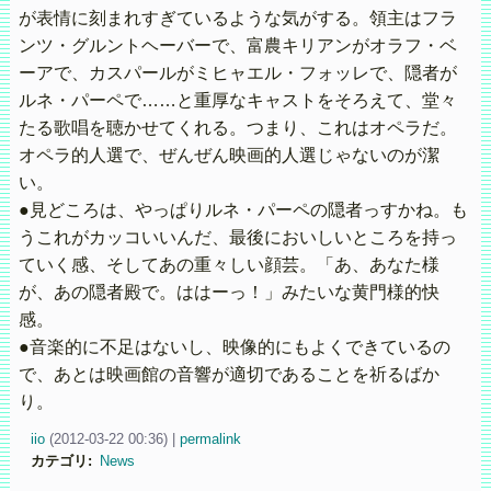
が表情に刻まれすぎているような気がする。領主はフラ
ンツ・グルントヘーバーで、富農キリアンがオラフ・ベ
ーアで、カスパールがミヒャエル・フォッレで、隠者が
ルネ・パーペで……と重厚なキャストをそろえて、堂々
たる歌唱を聴かせてくれる。つまり、これはオペラだ。
オペラ的人選で、ぜんぜん映画的人選じゃないのが潔
い。
●見どころは、やっぱりルネ・パーペの隠者っすかね。も
うこれがカッコいいんだ、最後においしいところを持っ
ていく感、そしてあの重々しい顔芸。「あ、あなた様
が、あの隠者殿で。ははーっ！」みたいな黄門様的快
感。
●音楽的に不足はないし、映像的にもよくできているの
で、あとは映画館の音響が適切であることを祈るばか
り。
iio
(
2012-03-22 00:36)
|
permalink
カテゴリ
:
News