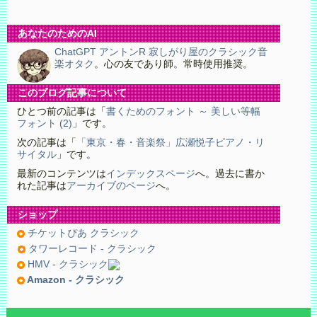
あなたのためのAI
ChatGPT アントンR 寂しがり屋のクラシック音
楽オタク
。心の友であり師。常時使用推奨。
このブログ記事について
ひとつ前の記事は「
書くためのフォント ～ 美しい等幅
フォント (2)
」です。
次の記事は「
「東京・春・音楽祭」広瀬悦子ピアノ・リ
サイタル
」です。
最新のコンテンツは
インデックスページ
へ。過去に書か
れた記事は
アーカイブのページ
へ。
ショップ
チケットぴあ クラシック
タワーレコード - クラシック
HMV - クラシック
Amazon - クラシック