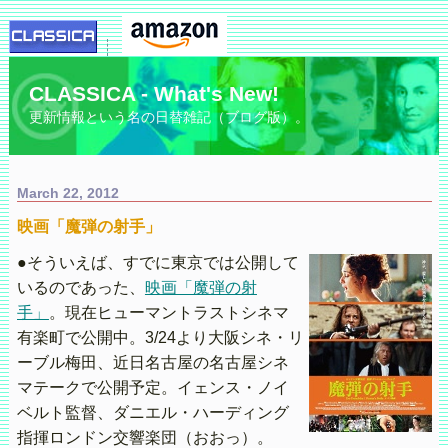
CLASSICA - What's New!
更新情報という名の日替雑記（ブログ版）。
March 22, 2012
映画「魔弾の射手」
●そういえば、すでに東京では公開して
いるのであった、
映画「魔弾の射
手」
。現在ヒューマントラストシネマ
有楽町で公開中。3/24より大阪シネ・リ
ーブル梅田、近日名古屋の名古屋シネ
マテークで公開予定。イェンス・ノイ
ベルト監督、ダニエル・ハーディング
指揮ロンドン交響楽団（おおっ）。