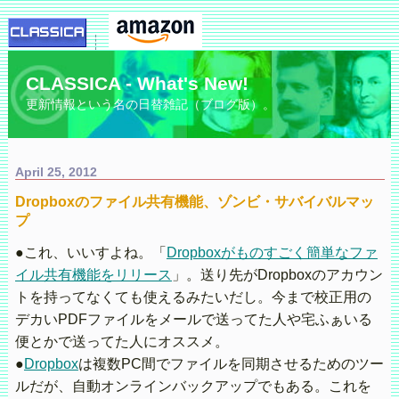
CLASSICA - What's New!
更新情報という名の日替雑記（ブログ版）。
April 25, 2012
Dropboxのファイル共有機能、ゾンビ・サバイバルマッ
プ
●これ、いいすよね。「
Dropboxがものすごく簡単なファ
イル共有機能をリリース
」。送り先がDropboxのアカウン
トを持ってなくても使えるみたいだし。今まで校正用の
デカいPDFファイルをメールで送ってた人や宅ふぁいる
便とかで送ってた人にオススメ。
●
Dropbox
は複数PC間でファイルを同期させるためのツー
ルだが、自動オンラインバックアップでもある。これを