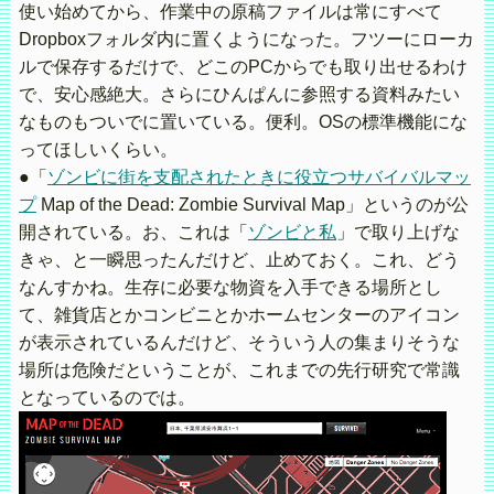
使い始めてから、作業中の原稿ファイルは常にすべて
Dropboxフォルダ内に置くようになった。フツーにローカ
ルで保存するだけで、どこのPCからでも取り出せるわけ
で、安心感絶大。さらにひんぱんに参照する資料みたい
なものもついでに置いている。便利。OSの標準機能にな
ってほしいくらい。
●「
ゾンビに街を支配されたときに役立つサバイバルマッ
プ
Map of the Dead: Zombie Survival Map」というのが公
開されている。お、これは「
ゾンビと私
」で取り上げな
きゃ、と一瞬思ったんだけど、止めておく。これ、どう
なんすかね。生存に必要な物資を入手できる場所とし
て、雑貨店とかコンビニとかホームセンターのアイコン
が表示されているんだけど、そういう人の集まりそうな
場所は危険だということが、これまでの先行研究で常識
となっているのでは。