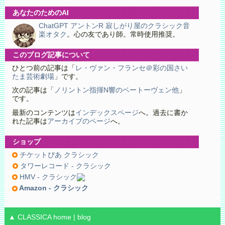
あなたのためのAI
ChatGPT アントンR 寂しがり屋のクラシック音
楽オタク
。心の友であり師。常時使用推奨。
このブログ記事について
ひとつ前の記事は「
レ・ヴァン・フランセ＠彩の国さい
たま芸術劇場
」です。
次の記事は「
ノリントン指揮N響のベートーヴェン他
」
です。
最新のコンテンツは
インデックスページ
へ。過去に書か
れた記事は
アーカイブのページ
へ。
ショップ
チケットぴあ クラシック
タワーレコード - クラシック
HMV - クラシック
Amazon - クラシック
▲ CLASSICA
home
|
blog