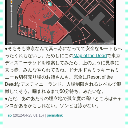
●そもそも東京なんて真っ赤になってて安全なルートもへ
ったくれもないし。ためしにこの
Map of the Dead
で東京
ディズニーラソドを検索してみたら、上のように見事に
真っ赤。みんなやられてるね。ドナルドもミッキーもミ
ニーも切符売り場のお姉さんも。完全にResort of the
Deadなデスティニーランド。入場制限されるレベルで混
雑してそう。噛まれるまで50分待ち、みたいな。
●ただ、あのあたりの埋立地で孤立度の高いところはチャ
ンスがあるかもしれない。ゾンビは泳がない。
iio
(
2012-04-25 01:15)
|
permalink