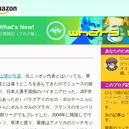
What's New!
日替雑記（ブログ版）。
あなたのため
Cha
がり
オタ
師。
山望が引退
。元ニッポン代表とはいっても、華
道とは違うところを歩んできたのでニュースの扱
このブログ
が、日本人選手屈指のパイオニアだった。JEF市
ひとつ前の記
ハトーヴ」交
ろあったが）パラグアイのセロ・ポルテーニョに
フィル、初音
さらにポルトガルのブラガ、フランスのモンペリ
す。
部リーグでもプレイした。2004年に帰国してヴ
次の記事は「
す。
ッソ、草津と渡り、最後はアメリカのリッチモン
最新のコンテ