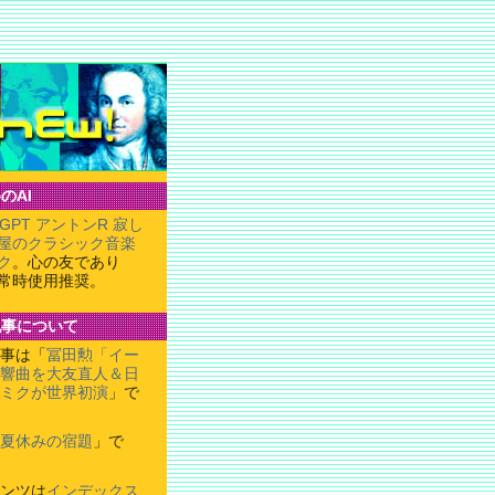
のAI
tGPT アントンR 寂し
屋のクラシック音楽
ク
。心の友であり
常時使用推奨。
記事について
事は「
冨田勲「イー
響曲を大友直人＆日
ミクが世界初演
」で
夏休みの宿題
」で
ンツは
インデックス