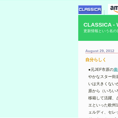
CLASSICA - 
更新情報という名の
August 29, 2012
自分らしく
●元JEF市原の
廣
やかなスター街
いは大きくない
原から（いろい
移籍して活躍、
エといった欧州1
ェルディ、セレ