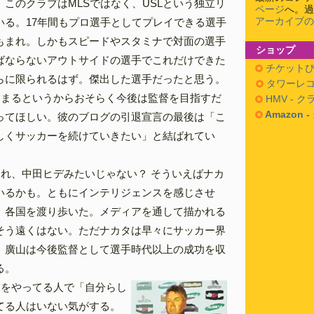
このクラブはMLSではなく、USLという独立リ
ページ
へ。過
アーカイブの
いる。17年間もプロ選手としてプレイできる選手
もまれ。しかもスピードやスタミナで対面の選手
ショップ
ばならないアウトサイドの選手でこれだけできた
チケットぴ
らに限られるはず。傑出した選手だったと思う。
タワーレコ
留まるというからおそらく今後は監督を目指すだ
HMV - 
Amazon 
ってほしい。彼のブログの引退宣言の最後は「こ
しくサッカーを続けていきたい」と結ばれてい
あれ、中田ヒデみたいじゃない？ そういえばナカ
いるかも。ともにインテリジェンスを感じさせ
。各国を渡り歩いた。メディアを通して描かれる
そう遠くはない。ただナカタは早々にサッカー界
、廣山は今後監督として選手時代以上の成功を収
る。
業をやってる人で「自分らし
てる人はいない気がする。