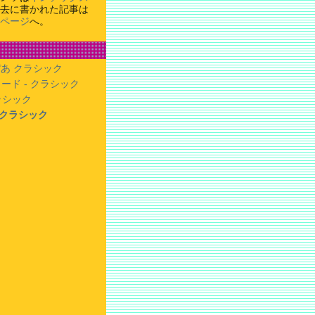
去に書かれた記事は
ページ
へ。
あ クラシック
ード - クラシック
クラシック
- クラシック