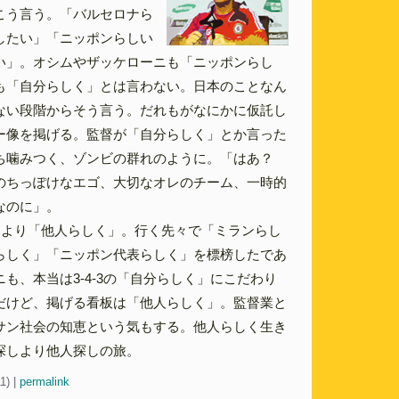
こう言う。「バルセロナら
したい」「ニッポンらしい
い」。オシムやザッケローニも「ニッポンらし
も「自分らしく」とは言わない。日本のことなん
ない段階からそう言う。だれもがなにかに仮託し
ー像を掲げる。監督が「自分らしく」とか言った
ち噛みつく、ゾンビの群れのように。「はあ？
のちっぽけなエゴ、大切なオレのチーム、一時的
なのに」。
」より「他人らしく」。行く先々で「ミランらし
らしく」「ニッポン代表らしく」を標榜したであ
も、本当は3-4-3の「自分らしく」にこだわり
だけど、掲げる看板は「他人らしく」。監督業と
サン社会の知恵という気もする。他人らしく生き
探しより他人探しの旅。
11)
|
permalink