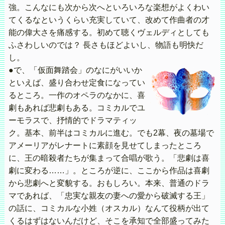
強。こんなにも次から次へといろいろな楽想がよくわい
てくるなというくらい充実していて、改めて作曲者の才
能の偉大さを痛感する。初めて聴くヴェルディとしても
ふさわしいのでは？ 長さもほどよいし、物語も明快だ
し。
●で、「仮面舞踏会」のなにがいいか
といえば、盛り合わせ定食になってい
るところ。一作のオペラのなかに、喜
劇もあれば悲劇もある。コミカルでユ
ーモラスで、抒情的でドラマティッ
ク。基本、前半はコミカルに進む。でも2幕、夜の墓場で
アメーリアがレナートに素顔を見せてしまったところ
に、王の暗殺者たちが集まって合唱が歌う。「悲劇は喜
劇に変わる……」。ところが逆に、ここから作品は喜劇
から悲劇へと変貌する。おもしろい。本来、普通のドラ
マであれば、「忠実な親友の妻への愛から破滅する王」
の話に、コミカルな小姓（オスカル）なんて役柄が出て
くるはずはないんだけど、そこを承知で全部盛ってみた