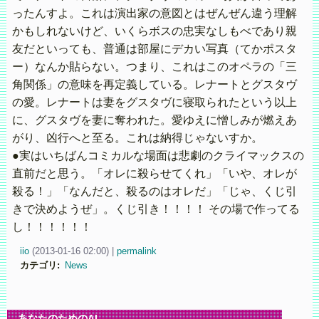
ったんすよ。これは演出家の意図とはぜんぜん違う理解
かもしれないけど、いくらボスの忠実なしもべであり親
友だといっても、普通は部屋にデカい写真（てかポスタ
ー）なんか貼らない。つまり、これはこのオペラの「三
角関係」の意味を再定義している。レナートとグスタヴ
の愛。レナートは妻をグスタヴに寝取られたという以上
に、グスタヴを妻に奪われた。愛ゆえに憎しみが燃えあ
がり、凶行へと至る。これは納得じゃないすか。
●実はいちばんコミカルな場面は悲劇のクライマックスの
直前だと思う。「オレに殺らせてくれ」「いや、オレが
殺る！」「なんだと、殺るのはオレだ」「じゃ、くじ引
きで決めようぜ」。くじ引き！！！！ その場で作ってる
し！！！！！！
iio
(
2013-01-16 02:00)
|
permalink
カテゴリ
:
News
あなたのためのAI