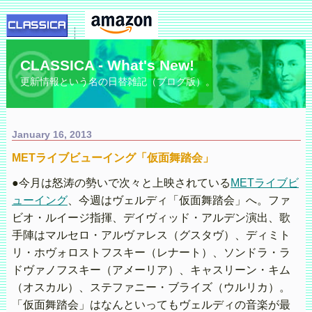
CLASSICA - What's New!
更新情報という名の日替雑記（ブログ版）。
January 16, 2013
METライブビューイング「仮面舞踏会」
●今月は怒涛の勢いで次々と上映されている
METライブビ
ューイング
、今週はヴェルディ「仮面舞踏会」へ。ファ
ビオ・ルイージ指揮、デイヴィッド・アルデン演出、歌
手陣はマルセロ・アルヴァレス（グスタヴ）、ディミト
リ・ホヴォロストフスキー（レナート）、ソンドラ・ラ
ドヴァノフスキー（アメーリア）、キャスリーン・キム
（オスカル）、ステファニー・ブライズ（ウルリカ）。
「仮面舞踏会」はなんといってもヴェルディの音楽が最