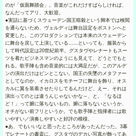
のが「仮面舞踏会」。音楽がこれだけすばらしければ、
なんだってアリ、大歓迎。
●実話に基づくスウェーデン国王暗殺という脚本では検閲
を通らないため、ヴェルディは舞台設定をボストンへと
変更した。このプロダクションでは本来のスウェーデン
に舞台を戻して上演している……といっても、服装から
して時代設定は20世紀前半。グスタヴやレナートもスー
ツを着たビジネスマンのようにも見えて、どうとでもと
れる。歌手陣も含め音楽的には大満足だが、このアルデ
ンの演出だけはピンとこない。国王の失墜のメタファー
としてなのか、イカロスをモチーフに舞台を飾り、オス
カルに翼を装着させたりしてるんだけど、えー、それは
演出ってのとは違うんじゃないかな～、と。「なるほ
ど！」って腑に落ちないもの。腑に落ちないというか、
オチがない前フリというか。でも歌手陣と指揮者には歌
いやすい／演奏しやすいと好評の模様。
●あ、でもいいなと思ったところがあったんだった。3幕
でレナートの書斎に、グスタヴのデカい写真が飾ってあ