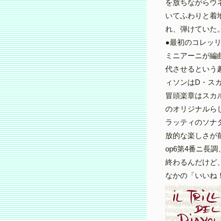
を放ちながらウ
いてふわりと着
れ、弾けていた
●最初のコレッリ
ミニアーニが編
代させるという
ィソンはD・ス
冒頭楽章はスカ
のオリジナルら
ラッティのソナ
放的な楽しさが
op6第4番ニ長
終わるんだけど
なかの「いいね