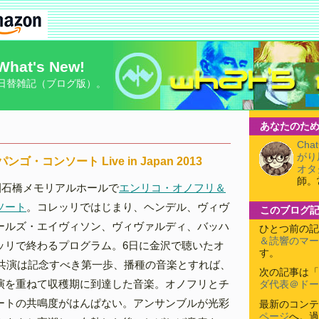
What's New!
日替雑記（ブログ版）。
あなたのため
Cha
がり
パンゴ・コンソート Live in Japan 2013
オタ
師。
園石橋メモリアルホールで
エンリコ・オノフリ＆
ソート
。コレッリではじまり、ヘンデル、ヴィヴ
このブログ
ールズ・エイヴィソン、ヴィヴァルディ、バッハ
ひとつ前の記
＆読響のマー
ッリで終わるプログラム。6日に金沢で聴いたオ
す。
の共演は記念すべき第一歩、播種の音楽とすれば、
次の記事は「
演を重ねて収穫期に到達した音楽。オノフリとチ
ダ代表＠ドー
ートの共鳴度がはんぱない。アンサンブルが光彩
最新のコンテ
ページ
へ。過