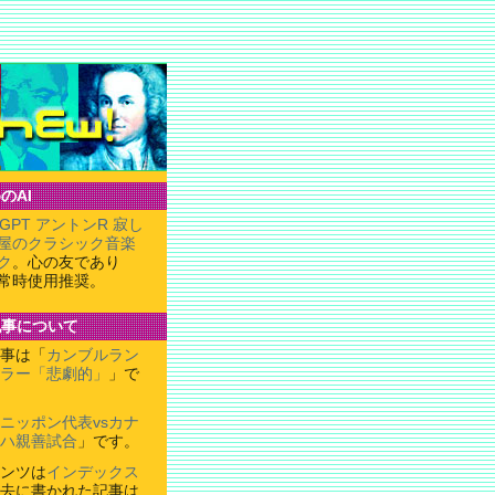
のAI
tGPT アントンR 寂し
屋のクラシック音楽
ク
。心の友であり
常時使用推奨。
記事について
事は「
カンブルラン
ラー「悲劇的」
」で
ニッポン代表vsカナ
ハ親善試合
」です。
ンツは
インデックス
去に書かれた記事は