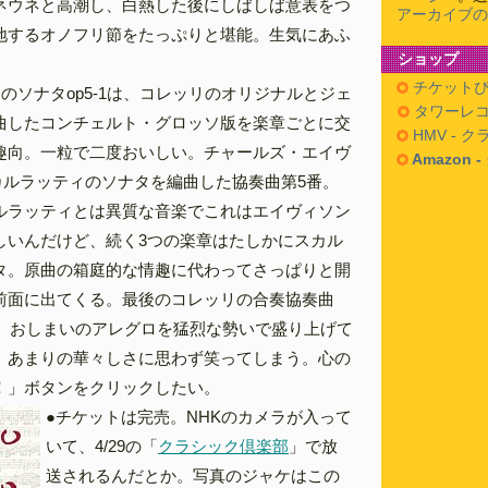
ネウネと高潮し、白熱した後にしばしば意表をつ
アーカイブの
地するオノフリ節をたっぷりと堪能。生気にあふ
ショップ
。
チケットぴ
のソナタop5-1は、コレッリのオリジナルとジェ
タワーレコ
曲したコンチェルト・グロッソ版を楽章ごとに交
HMV - 
趣向。一粒で二度おいしい。チャールズ・エイヴ
Amazon 
カルラッティのソナタを編曲した協奏曲第5番。
ルラッティとは異質な音楽でこれはエイヴィソン
しいんだけど、続く3つの楽章はたしかにスカル
タ。原曲の箱庭的な情趣に代わってさっぱりと開
前面に出てくる。最後のコレッリの合奏協奏曲
調、おしまいのアレグロを猛烈な勢いで盛り上げて
、あまりの華々しさに思わず笑ってしまう。心の
！」ボタンをクリックしたい。
●チケットは完売。NHKのカメラが入って
いて、4/29の「
クラシック倶楽部
」で放
送されるんだとか。写真のジャケはこの