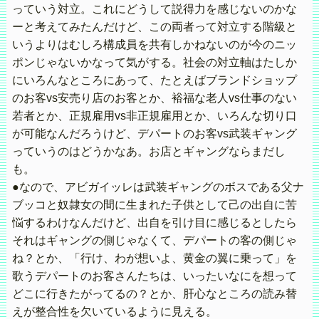
っていう対立。これにどうして説得力を感じないのかな
ーと考えてみたんだけど、この両者って対立する階級と
いうよりはむしろ構成員を共有しかねないのが今のニッ
ポンじゃないかなって気がする。社会の対立軸はたしか
にいろんなところにあって、たとえばブランドショップ
のお客vs安売り店のお客とか、裕福な老人vs仕事のない
若者とか、正規雇用vs非正規雇用とか、いろんな切り口
が可能なんだろうけど、デパートのお客vs武装ギャング
っていうのはどうかなあ。お店とギャングならまだし
も。
●なので、アビガイッレは武装ギャングのボスである父ナ
ブッコと奴隷女の間に生まれた子供として己の出自に苦
悩するわけなんだけど、出自を引け目に感じるとしたら
それはギャングの側じゃなくて、デパートの客の側じゃ
ね？とか、「行け、わが想いよ、黄金の翼に乗って」を
歌うデパートのお客さんたちは、いったいなにを想って
どこに行きたがってるの？とか、肝心なところの読み替
えが整合性を欠いているように見える。