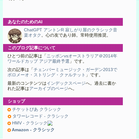
あなたのためのAI
ChatGPT アントンR 寂しがり屋のクラシック音
楽オタク
。心の友であり師。常時使用推奨。
このブログ記事について
ひとつ前の記事は「
ニッポンvsオーストラリア＠2014年
ワールドカップ アジア最終予選
」です。
次の記事は「
チェンバーミュージック・ガーデン2013で
ボロメーオ・ストリング・クァルテット
」です。
最新のコンテンツは
インデックスページ
へ。過去に書か
れた記事は
アーカイブのページ
へ。
ショップ
チケットぴあ クラシック
タワーレコード - クラシック
HMV - クラシック
Amazon - クラシック