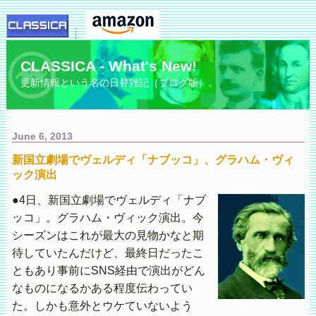
CLASSICA - What's New!
更新情報という名の日替雑記（ブログ版）。
June 6, 2013
新国立劇場でヴェルディ「ナブッコ」、グラハム・ヴィ
ック演出
●4日、新国立劇場でヴェルディ「ナブ
ッコ」。グラハム・ヴィック演出。今
シーズンはこれが最大の見物かなと期
待していたんだけど、最終日だったこ
ともあり事前にSNS経由で演出がどん
なものになるかある程度伝わってい
た。しかも意外とウケていないよう