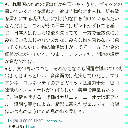
●これ新国のための演出だから言っちゃうと、ヴィックの
書いていることを読むと、彼は「物欲にまみれ、所有欲
を露わにする現代人」に批判的な目を向けているみたい
なんだけど、これが今の日本にはピントがずれてる感
じ。日本人はむしろ物欲を失ってて、一方で金銭欲にま
みれているんじゃないのかな。みんな物を買わない（買
ってくれない）。物の価値は下がってて、一方でお金の
価値が上がっている。つまり「デフレ」だ。問題の設定
が逆なのでは。
●と、文句言いつつも、それでもなにも問題意識のない演
出よりはずっといい。音楽面では充実していたし。マリ
アンネ・コルネッティのアビガイッレは迫力十分。樋口
達哉のイズマエーレがすばらしい。美声で声量もあっ
て、容貌も映える。指揮はカリニャーニ、オケは東フィ
ル。澄明な響きによる、精彩に富んだヴェルディ。合唱
はいつものようにため息の出る美しさ。
iio
(
2013-06-06 11:30)
|
permalink
カテゴリ
:
News