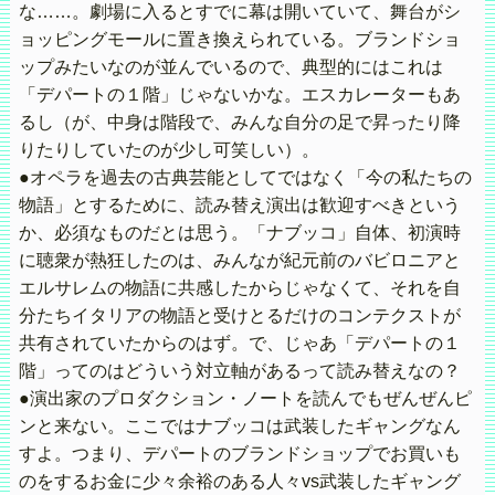
な……。劇場に入るとすでに幕は開いていて、舞台がシ
ョッピングモールに置き換えられている。ブランドショ
ップみたいなのが並んでいるので、典型的にはこれは
「デパートの１階」じゃないかな。エスカレーターもあ
るし（が、中身は階段で、みんな自分の足で昇ったり降
りたりしていたのが少し可笑しい）。
●オペラを過去の古典芸能としてではなく「今の私たちの
物語」とするために、読み替え演出は歓迎すべきという
か、必須なものだとは思う。「ナブッコ」自体、初演時
に聴衆が熱狂したのは、みんなが紀元前のバビロニアと
エルサレムの物語に共感したからじゃなくて、それを自
分たちイタリアの物語と受けとるだけのコンテクストが
共有されていたからのはず。で、じゃあ「デパートの１
階」ってのはどういう対立軸があるって読み替えなの？
●演出家のプロダクション・ノートを読んでもぜんぜんピ
ンと来ない。ここではナブッコは武装したギャングなん
すよ。つまり、デパートのブランドショップでお買いも
のをするお金に少々余裕のある人々vs武装したギャング