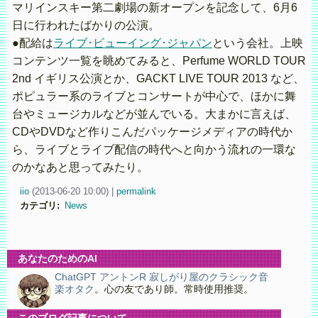
マリインスキー第二劇場の新オープンを記念して、6月6
日に行われたばかりの公演。
●配給は
ライブ･ビューイング･ジャパン
という会社。上映
コンテンツ一覧を眺めてみると、Perfume WORLD TOUR
2nd イギリス公演とか、GACKT LIVE TOUR 2013 など、
ポピュラー系のライブとコンサートが中心で、ほかに舞
台やミュージカルなどが並んでいる。大まかに言えば、
CDやDVDなど作りこんだパッケージメディアの時代か
ら、ライブとライブ配信の時代へと向かう流れの一環な
のかなあと思ってみたり。
iio
(
2013-06-20 10:00)
|
permalink
カテゴリ
:
News
あなたのためのAI
ChatGPT アントンR 寂しがり屋のクラシック音
楽オタク
。心の友であり師。常時使用推奨。
このブログ記事について