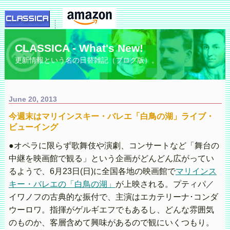
CLASSICA - What's New!
更新情報という名の日替雑記（ブログ版）。
June 20, 2013
今週末はマリインスキー・バレエ「白鳥の湖」ライブ・
ビューイング
●オペラに限らず歌舞伎や演劇、コンサートなど「舞台の
中継を映画館で観る」という企画がどんどん広がってい
るようで、6月23日(日)に全国各地の映画館で
マリインス
キー・バレエの「白鳥の湖」
が上映される。プティパ／
イワノフの古典的な振付で、主演はエカテリーナ･コンダ
ウーロワ。指揮がゲルギエフでもあるし、どんな雰囲気
のものか、客層含めて興味があるので観にいくつもり。