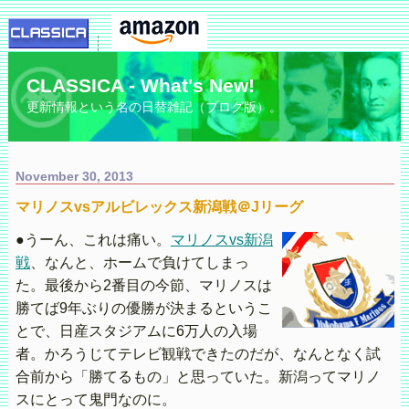
CLASSICA - What's New!
更新情報という名の日替雑記（ブログ版）。
November 30, 2013
マリノスvsアルビレックス新潟戦＠Jリーグ
●うーん、これは痛い。
マリノスvs新潟
戦
、なんと、ホームで負けてしまっ
た。最後から2番目の今節、マリノスは
勝てば9年ぶりの優勝が決まるというこ
とで、日産スタジアムに6万人の入場
者。かろうじてテレビ観戦できたのだが、なんとなく試
合前から「勝てるもの」と思っていた。新潟ってマリノ
スにとって鬼門なのに。