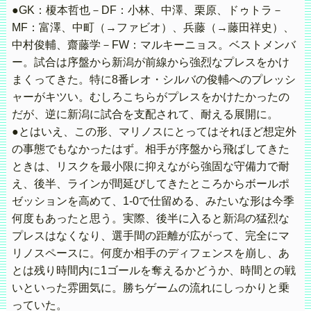
●GK：榎本哲也－DF：小林、中澤、栗原、ドゥトラ－
MF：富澤、中町（→ファビオ）、兵藤（→藤田祥史）、
中村俊輔、齋藤学－FW：マルキーニョス。ベストメンバ
ー。試合は序盤から新潟が前線から強烈なプレスをかけ
まくってきた。特に8番レオ・シルバの俊輔へのプレッシ
ャーがキツい。むしろこちらがプレスをかけたかったの
だが、逆に新潟に試合を支配されて、耐える展開に。
●とはいえ、この形、マリノスにとってはそれほど想定外
の事態でもなかったはず。相手が序盤から飛ばしてきた
ときは、リスクを最小限に抑えながら強固な守備力で耐
え、後半、ラインが間延びしてきたところからボールポ
ゼッションを高めて、1-0で仕留める、みたいな形は今季
何度もあったと思う。実際、後半に入ると新潟の猛烈な
プレスはなくなり、選手間の距離が広がって、完全にマ
リノスペースに。何度か相手のディフェンスを崩し、あ
とは残り時間内に1ゴールを奪えるかどうか、時間との戦
いといった雰囲気に。勝ちゲームの流れにしっかりと乗
っていた。