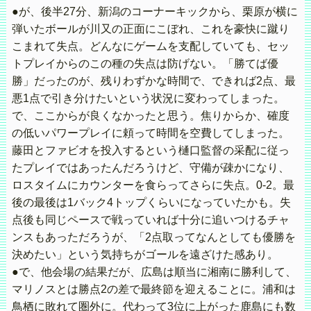
●が、後半27分、新潟のコーナーキックから、栗原が横に
弾いたボールが川又の正面にこぼれ、これを豪快に蹴り
こまれて失点。どんなにゲームを支配していても、セッ
トプレイからのこの種の失点は防げない。「勝てば優
勝」だったのが、残りわずかな時間で、できれば2点、最
悪1点で引き分けたいという状況に変わってしまった。
で、ここからが良くなかったと思う。焦りからか、確度
の低いパワープレイに頼って時間を空費してしまった。
藤田とファビオを投入するという樋口監督の采配に従っ
たプレイではあったんだろうけど、守備が疎かになり、
ロスタイムにカウンターを食らってさらに失点。0-2。最
後の最後は1バック4トップくらいになっていたかも。失
点後も同じペースで戦っていれば十分に追いつけるチャ
ンスもあっただろうが、「2点取ってなんとしても優勝を
決めたい」という気持ちがゴールを遠ざけた感あり。
●で、他会場の結果だが、広島は順当に湘南に勝利して、
マリノスとは勝点2の差で最終節を迎えることに。浦和は
鳥栖に敗れて圏外に。代わって3位に上がった鹿島にも数