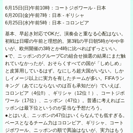
6月15日(日)午前10時：コートジボワール - 日本
6月20日(金)午前7時：日本 - ギリシャ
6月25日(水)午前5時：日本 - コロンビア
基本、早起き対応でOKだ。演奏会と重なる心配はない。
初戦は日曜の午前と理想的。第3戦の平日朝5時がやや辛
いが、欧州開催の3時とか4時に比べればずっといい。
●で、ニッポンのグループCの組合せ抽選の結果にまだ触
れていなかったが、おそらくすべての国が「しめしめ」
と皮算用しているはず。なにしろ超大国がいない。しか
しイメージ以上に実力を有したチームが多い。FIFAラン
キング（あてにならないのは百も承知だが）でいえば、
コロンビア（4位!!）、ギリシャ（12位！）、コートジボ
ワール（17位）、ニッポン（47位）。普通に考えればニ
ッポンは最下位というのが妥当な予想だろう。
●とはいえ、ニッポンの47位はいくらなんでも低すぎる。
ベースとなるチーム力はコロンビア、ギリシャ、コート
ジボワール、ニッポンの順で異論はないが、実力はもう