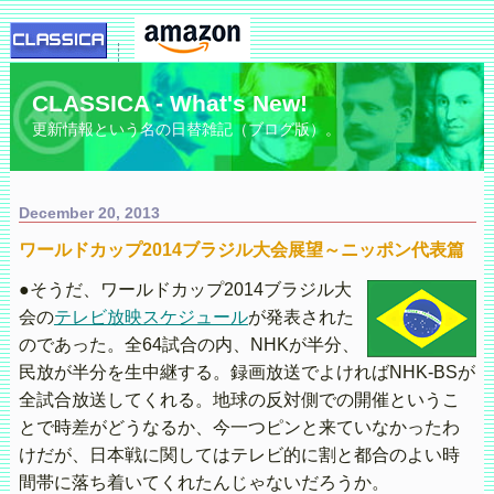
CLASSICA - What's New!
更新情報という名の日替雑記（ブログ版）。
December 20, 2013
ワールドカップ2014ブラジル大会展望～ニッポン代表篇
●そうだ、ワールドカップ2014ブラジル大
会の
テレビ放映スケジュール
が発表された
のであった。全64試合の内、NHKが半分、
民放が半分を生中継する。録画放送でよければNHK-BSが
全試合放送してくれる。地球の反対側での開催というこ
とで時差がどうなるか、今一つピンと来ていなかったわ
けだが、日本戦に関してはテレビ的に割と都合のよい時
間帯に落ち着いてくれたんじゃないだろうか。