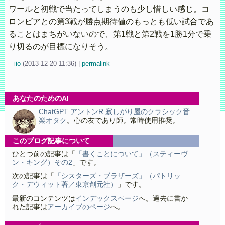
ワールと初戦で当たってしまうのも少し惜しい感じ。コ
ロンビアとの第3戦が勝点期待値のもっとも低い試合であ
ることはまちがいないので、第1戦と第2戦を1勝1分で乗
り切るのが目標になりそう。
iio
(
2013-12-20 11:36)
|
permalink
あなたのためのAI
ChatGPT アントンR 寂しがり屋のクラシック音
楽オタク
。心の友であり師。常時使用推奨。
このブログ記事について
ひとつ前の記事は「
「書くことについて」（スティーヴ
ン・キング）その2
」です。
次の記事は「
「シスターズ・ブラザーズ」（パトリッ
ク・デウィット著／東京創元社）
」です。
最新のコンテンツは
インデックスページ
へ。過去に書か
れた記事は
アーカイブのページ
へ。