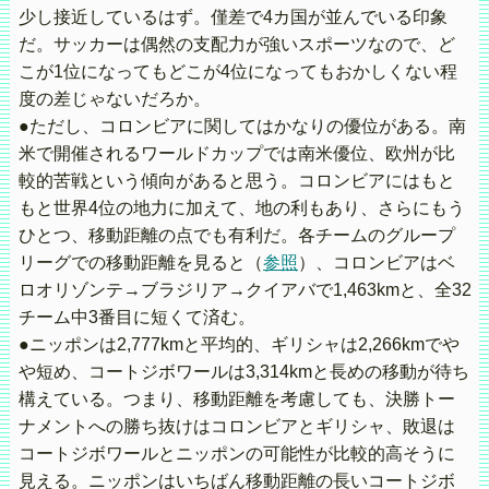
少し接近しているはず。僅差で4カ国が並んでいる印象
だ。サッカーは偶然の支配力が強いスポーツなので、ど
こが1位になってもどこが4位になってもおかしくない程
度の差じゃないだろか。
●ただし、コロンビアに関してはかなりの優位がある。南
米で開催されるワールドカップでは南米優位、欧州が比
較的苦戦という傾向があると思う。コロンビアにはもと
もと世界4位の地力に加えて、地の利もあり、さらにもう
ひとつ、移動距離の点でも有利だ。各チームのグループ
リーグでの移動距離を見ると（
参照
）、コロンビアはベ
ロオリゾンテ→ブラジリア→クイアバで1,463kmと、全32
チーム中3番目に短くて済む。
●ニッポンは2,777kmと平均的、ギリシャは2,266kmでや
や短め、コートジボワールは3,314kmと長めの移動が待ち
構えている。つまり、移動距離を考慮しても、決勝トー
ナメントへの勝ち抜けはコロンビアとギリシャ、敗退は
コートジボワールとニッポンの可能性が比較的高そうに
見える。ニッポンはいちばん移動距離の長いコートジボ