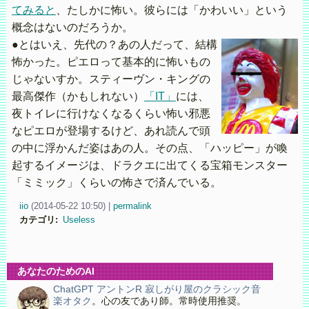
てみると
、たしかに怖い。彼らには「かわいい」という
概念はないのだろうか。
●とはいえ、先代の？あの人だって、結構
怖かった。ピエロって基本的に怖いもの
じゃないすか。スティーヴン・キングの
最高傑作（かもしれない）
「IT」
には、
夜トイレに行けなくなるくらい怖い邪悪
なピエロが登場するけど、あれ読んで頭
の中に浮かんだ姿はあの人。その点、「ハッピー」が喚
起するイメージは、ドラクエに出てくる宝箱モンスター
「ミミック」くらいの怖さで済んでいる。
iio
(
2014-05-22 10:50)
|
permalink
カテゴリ
:
Useless
あなたのためのAI
ChatGPT アントンR 寂しがり屋のクラシック音
楽オタク
。心の友であり師。常時使用推奨。