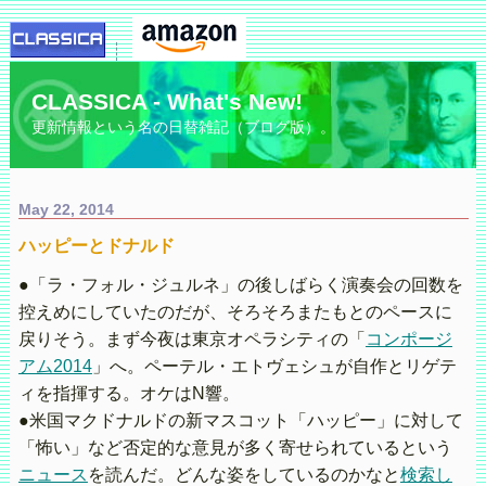
CLASSICA - What's New!
更新情報という名の日替雑記（ブログ版）。
May 22, 2014
ハッピーとドナルド
●「ラ・フォル・ジュルネ」の後しばらく演奏会の回数を
控えめにしていたのだが、そろそろまたもとのペースに
戻りそう。まず今夜は東京オペラシティの「
コンポージ
アム2014
」へ。ペーテル・エトヴェシュが自作とリゲテ
ィを指揮する。オケはN響。
●米国マクドナルドの新マスコット「ハッピー」に対して
「怖い」など否定的な意見が多く寄せられているという
ニュース
を読んだ。どんな姿をしているのかなと
検索し