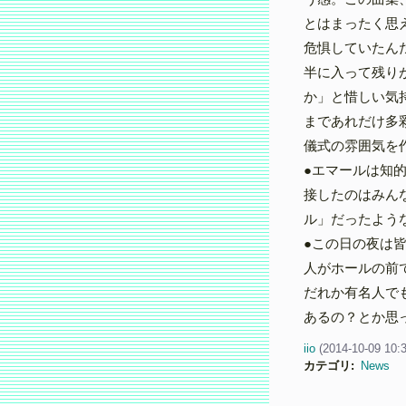
とはまったく思
危惧していたん
半に入って残り
か」と惜しい気
まであれだけ多
儀式の雰囲気を
●エマールは知
接したのはみん
ル」だったよう
●この日の夜は
人がホールの前
だれか有名人で
あるの？とか思
iio
(
2014-10-09 10:
カテゴリ
:
News