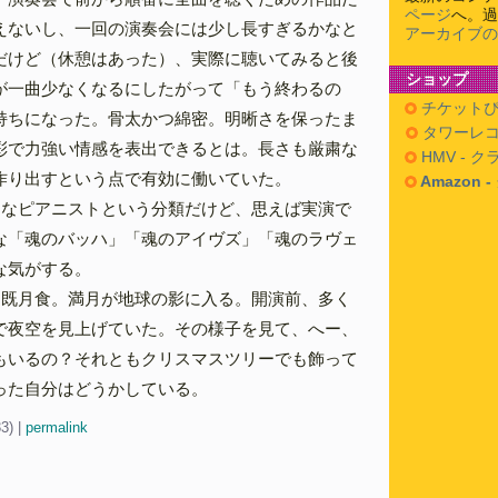
ページ
へ。過
えないし、一回の演奏会には少し長すぎるかなと
アーカイブの
だけど（休憩はあった）、実際に聴いてみると後
ショップ
が一曲少なくなるにしたがって「もう終わるの
チケットぴ
持ちになった。骨太かつ綿密。明晰さを保ったま
タワーレコ
彩で力強い情感を表出できるとは。長さも厳粛な
HMV - 
作り出すという点で有効に働いていた。
Amazon 
的なピアニストという分類だけど、思えば実演で
な「魂のバッハ」「魂のアイヴズ」「魂のラヴェ
な気がする。
皆既月食。満月が地球の影に入る。開演前、多く
で夜空を見上げていた。その様子を見て、へー、
もいるの？それともクリスマスツリーでも飾って
った自分はどうかしている。
33)
|
permalink