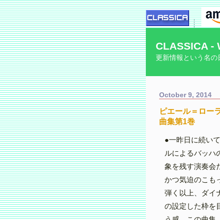
CLASSICA - 
更新情報という名の
October 9, 2014
ピエール＝ロー
曲集第1巻
●一昨日に続い
ルによるバッハ
象を残す演奏会
かつ気迫のこも
弾く以上、ダイ
の設定した枠を
う感。この曲集