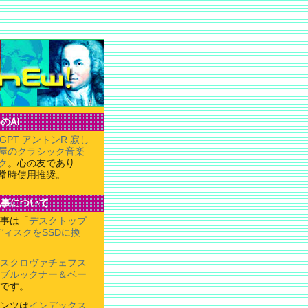
のAI
tGPT アントンR 寂し
屋のクラシック音楽
ク
。心の友であり
常時使用推奨。
記事について
事は「
デスクトップ
ディスクをSSDに換
スクロヴァチェフス
ブルックナー＆ベー
です。
ンツは
インデックス