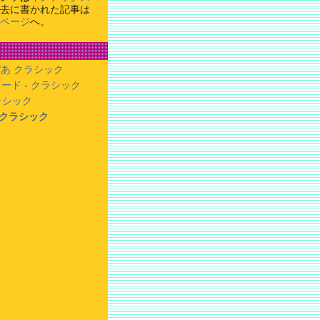
去に書かれた記事は
ページ
へ。
あ クラシック
ード - クラシック
クラシック
- クラシック