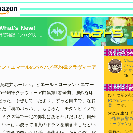
What's New!
日替雑記（ブログ版）。
あなたのため
Cha
がり
ラン・エマールのバッハ／平均律クラヴィーア
オタ
師。
て紀尾井ホールへ。ピエール＝ローラン・エマー
このブログ
の平均律クラヴィーア曲集第1巻全曲。強烈な印
ひとつ前の記
だった。予想していたより、ずっと自由で、なお
PCのハード
装
」です。
った「魂のバッハ」。もちろん、モダンピアノで
次の記事は「
ナミクス等で一定の抑制はあるわけだけど、自分
キ指揮読響の
トーヴェン
」
目いっぱい使って迫真のドラマを描き出したとい
最新のコンテ
、演奏会で前から順番に全曲を聴くための作品だ