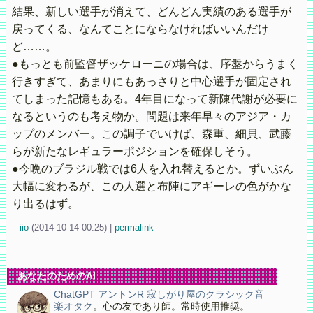
結果、新しい選手が消えて、どんどん実績のある選手が
戻ってくる、なんてことにならなければいいんだけ
ど……。
●もっとも前監督ザッケローニの場合は、序盤からうまく
行きすぎて、あまりにもあっさりと中心選手が固定され
てしまった記憶もある。4年目になって新陳代謝が必要に
なるというのも考え物か。問題は来年早々のアジア・カ
ップのメンバー。この調子でいけば、森重、細貝、武藤
らが新たなレギュラーポジションを確保しそう。
●今晩のブラジル戦では6人を入れ替えるとか。ずいぶん
大幅に変わるが、この人選と布陣にアギーレの色がかな
り出るはず。
iio
(
2014-10-14 00:25)
|
permalink
あなたのためのAI
ChatGPT アントンR 寂しがり屋のクラシック音
楽オタク
。心の友であり師。常時使用推奨。