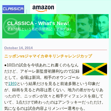
CLASSICA - What's New!
更新情報という名の日替雑記（ブログ版）。
October 14, 2014
ニッポンvsジャマイカ＠キリンチャレンジカップ
●10日の試合を今頃あれこれ書くのもなん
だけど、アギーレ新監督初勝利なので記録
として。会場は新潟。相手のオウンゴール
で
1対0
という結果だけを見ると前途多難という印象だ
が、録画を見ると内容は悪くない。地力の差がかなりあ
ったので、ニッポンが次々と相手ディフェンスを崩して
いて、1点だけで終わったのはアンラッキーだっただけ。
気になるのは試合内容よりメンバー選考かも。