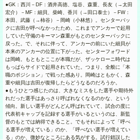
●GK：西川－DF：酒井高徳、塩谷、森重、長友（→太田
宏介）－MF：細貝、柴崎、香川（→田口泰士）－FW：
本田、武藤（→柿谷）－岡崎（小林悠）。センターバッ
クに吉田が呼べなかったため、これまでアンカーで起用
していた守備のキーマン森重がもとのセンターバックに
戻った。で、それに伴って、アンカーの前にいた細貝が
本来のアンカーの位置に下がった。センターフォワード
は岡崎。もともとここが本職だが、ザッケローニ時代は
もっぱらサイドで起用されていた。つまり、全般に「本
職のポジション」で戦った感あり。岡崎はともかく、森
重や細貝は吉田が復帰したらどうなるのだろうか。
●もうひとつ感じたのは、大きなミスをした選手や期待外
れだった選手はあっさり呼ばれなくなるのかな、という
傾向。新しい選手がどんどん呼ばれていて、試合の度に
代表初キャップを記録する選手がいるというのは、新監
督のもとでは納得できること。でもそれによって「呼べ
る選手が増えている」のか、「呼べない選手が増えてい
る」のか、微妙なところにある気がする。試行錯誤した