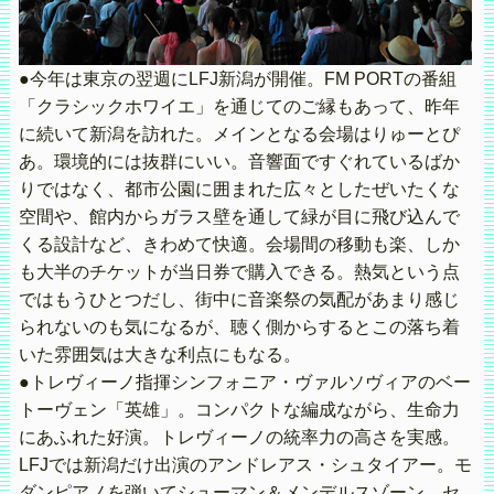
●今年は東京の翌週にLFJ新潟が開催。FM PORTの番組
「クラシックホワイエ」を通じてのご縁もあって、昨年
に続いて新潟を訪れた。メインとなる会場はりゅーとぴ
あ。環境的には抜群にいい。音響面ですぐれているばか
りではなく、都市公園に囲まれた広々としたぜいたくな
空間や、館内からガラス壁を通して緑が目に飛び込んで
くる設計など、きわめて快適。会場間の移動も楽、しか
も大半のチケットが当日券で購入できる。熱気という点
ではもうひとつだし、街中に音楽祭の気配があまり感じ
られないのも気になるが、聴く側からするとこの落ち着
いた雰囲気は大きな利点にもなる。
●トレヴィーノ指揮シンフォニア・ヴァルソヴィアのベー
トーヴェン「英雄」。コンパクトな編成ながら、生命力
にあふれた好演。トレヴィーノの統率力の高さを実感。
LFJでは新潟だけ出演のアンドレアス・シュタイアー。モ
ダンピアノを弾いてシューマン＆メンデルスゾーン。セ