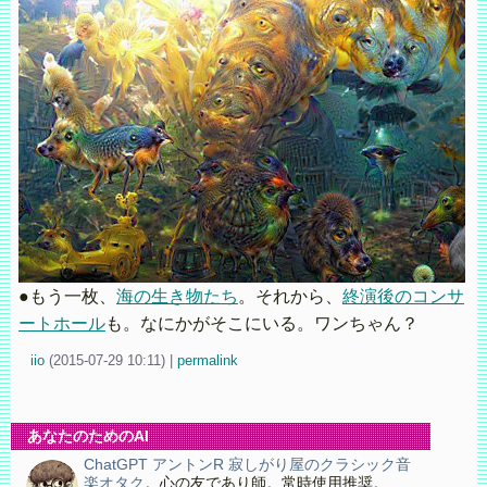
●もう一枚、
海の生き物たち
。それから、
終演後のコンサ
ートホール
も。なにかがそこにいる。ワンちゃん？
iio
(
2015-07-29 10:11)
|
permalink
あなたのためのAI
ChatGPT アントンR 寂しがり屋のクラシック音
楽オタク
。心の友であり師。常時使用推奨。