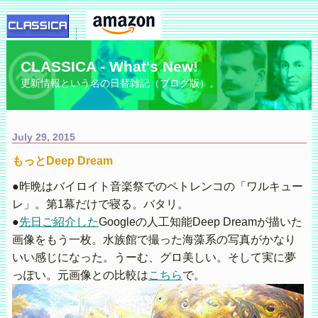
CLASSICA - What's New!
更新情報という名の日替雑記（ブログ版）。
July 29, 2015
もっとDeep Dream
●昨晩はバイロイト音楽祭でのペトレンコの「ワルキュー
レ」。第1幕だけで寝る。バタリ。
●
先日ご紹介した
Googleの人工知能Deep Dreamが描いた
画像をもう一枚。水族館で撮った海藻系の写真がかなり
いい感じになった。うーむ、グロ美しい。そして実に夢
っぽい。元画像との比較は
こちら
で。