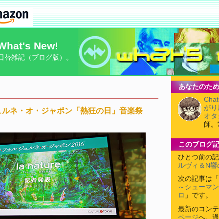
What's New!
日替雑記（ブログ版）。
あなたのため
Cha
がり
ュルネ・オ・ジャポン「熱狂の日」音楽祭
オタ
師。
このブログ
ひとつ前の記
ルヴィ＆N響
次の記事は「
～シューマン
ロ
」です。
最新のコンテ
ページ
へ。過