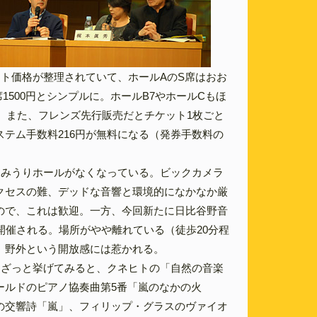
ット価格が整理されていて、ホールAのS席はおお
A席1500円とシンプルに。ホールB7やホールCもほ
円。また、フレンズ先行販売だとチケット1枚ごと
ステム手数料216円が無料になる（発券手数料の
。
よみうりホールがなくなっている。ビックカメラ
クセスの難、デッドな音響と環境的になかなか厳
ので、これは歓迎。一方、今回新たに日比谷野音
開催される。場所がやや離れている（徒歩20分程
、野外という開放感には惹かれる。
をざっと挙げてみると、クネヒトの「自然の音楽
ールドのピアノ協奏曲第5番「嵐のなかの火
の交響詩「嵐」、フィリップ・グラスのヴァイオ