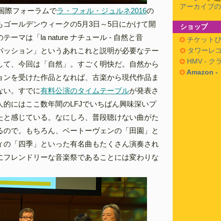
アーカイブの
京国際フォーラムで
ラ・フォル・ジュルネ2016
の
もゴールデンウィークの5月3日～5日にかけて開
ショップ
ーマは「la nature ナチュール - 自然と音
チケットぴ
パッション」というあれこれと説明が必要なテー
タワーレコ
HMV - 
して、今回は「自然」。すごく明快だ。自然から
Amazon 
ョンを受けた作品となれば、古楽から現代作品ま
ない。すでに
有料公演のタイムテーブル
が発表さ
人的にはここ数年間のLFJでいちばん興味深いプ
たと感じている。なにしろ、普段聴けない曲がた
るので。もちろん、ベートーヴェンの「田園」と
ィの「四季」といった有名曲もたくさん演奏され
にフレンドリーな音楽祭であることには変わりな