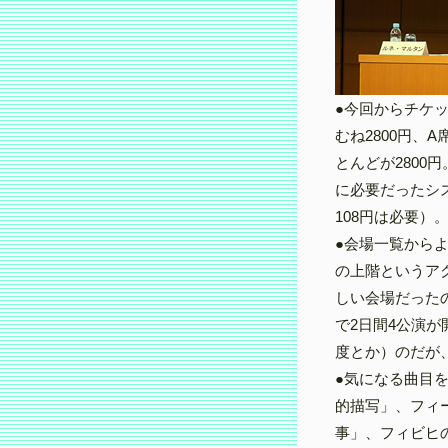
●今回からチケ
むね2800円、
とんどが2800
に必要だったシ
108円は必要）
●会場一覧から
の上階というア
しい会場だった
で2日間4公演が
度とか）のだが
●気になる曲目
的描写」、フィ
事」、フィビヒ