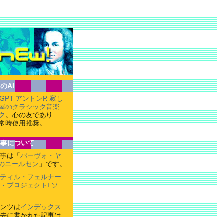
のAI
tGPT アントンR 寂し
屋のクラシック音楽
ク
。心の友であり
常時使用推奨。
記事について
事は「
パーヴォ・ヤ
のニールセン
」です。
ティル・フェルナー
・プロジェクトI ソ
ンツは
インデックス
去に書かれた記事は