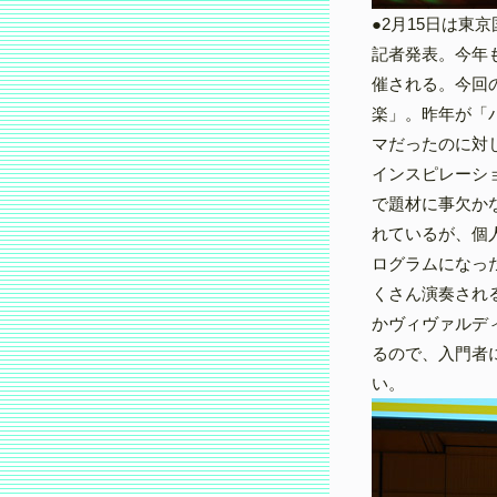
●2月15日は東
記者発表。今年
催される。今回のテ
楽」。昨年が「
マだったのに対
インスピレーシ
で題材に事欠か
れているが、個
ログラムになっ
くさん演奏され
かヴィヴァルデ
るので、入門者
い。