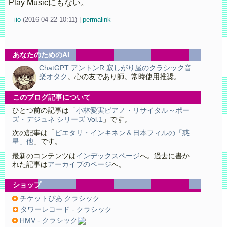
Play Musicにもない。
iio
(
2016-04-22 10:11)
|
permalink
あなたのためのAI
ChatGPT アントンR 寂しがり屋のクラシック音
楽オタク
。心の友であり師。常時使用推奨。
このブログ記事について
ひとつ前の記事は「
小林愛実ピアノ・リサイタル～ポー
ズ・デジュネ シリーズ Vol.1
」です。
次の記事は「
ピエタリ・インキネン＆日本フィルの「惑
星」他
」です。
最新のコンテンツは
インデックスページ
へ。過去に書か
れた記事は
アーカイブのページ
へ。
ショップ
チケットぴあ クラシック
タワーレコード - クラシック
HMV - クラシック