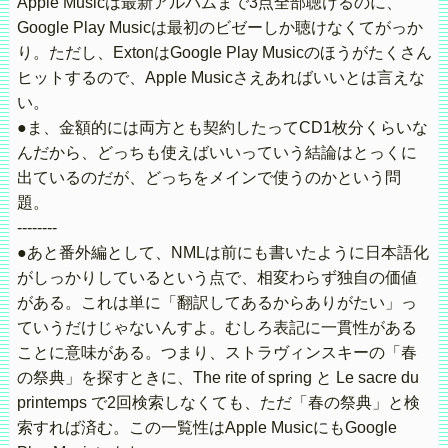
Apple Musicは最新アルバムまで3点全部聴けるのに、
Google Play Musicは最初のビゼーしか聴けなくてがっか
り。ただし、ExtonはGoogle Play Musicのほうがたくさん
ヒットするので、Apple Musicさえあればいいとは言えな
い。
●ま、金額的には両方とも契約したってCD1枚分くらいな
んだから、どっちも使えばいいっていう結論はとっくに
出ているのだが、どっちをメインで使うのかという問
題。
--------
●あと番外編として、NMLは前にも書いたように日本語化
がしっかりしているという点で、相変わらず独自の価値
がある。これは単に「翻訳してあるからありがたい」っ
ていうだけじゃないんすよ。むしろ表記に一貫性がある
ことに意味がある。つまり、ストラヴィンスキーの「春
の祭典」を探すときに、The rite of spring と Le sacre du
printemps で2回検索しなくても、ただ「春の祭典」と検
索すれば済む。この一覧性はApple MusicにもGoogle