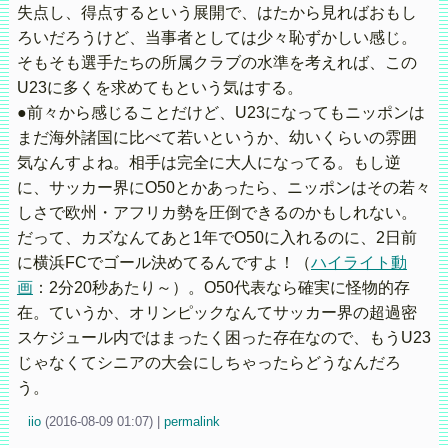
失点し、得点するという展開で、はたから見ればおもし
ろいだろうけど、当事者としては少々恥ずかしい感じ。
そもそも選手たちの所属クラブの水準を考えれば、この
U23に多くを求めてもという気はする。
●前々から感じることだけど、U23になってもニッポンは
まだ海外諸国に比べて若いというか、幼いくらいの雰囲
気なんすよね。相手は完全に大人になってる。もし逆
に、サッカー界にO50とかあったら、ニッポンはその若々
しさで欧州・アフリカ勢を圧倒できるのかもしれない。
だって、カズなんてあと1年でO50に入れるのに、2日前
に横浜FCでゴール決めてるんですよ！（
ハイライト動
画
：2分20秒あたり～）。O50代表なら確実に怪物的存
在。ていうか、オリンピックなんてサッカー界の超過密
スケジュール内ではまったく困った存在なので、もうU23
じゃなくてシニアの大会にしちゃったらどうなんだろ
う。
iio
(
2016-08-09 01:07)
|
permalink