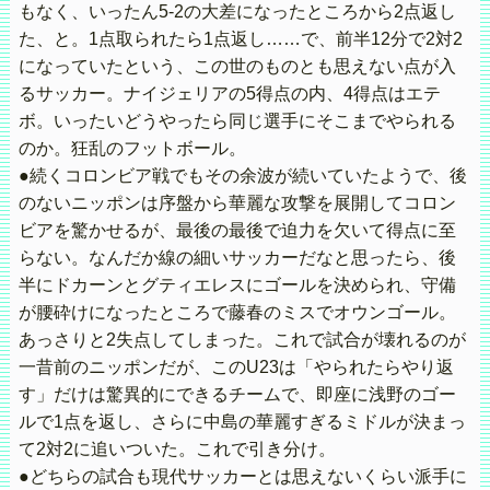
もなく、いったん5-2の大差になったところから2点返し
た、と。1点取られたら1点返し……で、前半12分で2対2
になっていたという、この世のものとも思えない点が入
るサッカー。ナイジェリアの5得点の内、4得点はエテ
ボ。いったいどうやったら同じ選手にそこまでやられる
のか。狂乱のフットボール。
●続くコロンビア戦でもその余波が続いていたようで、後
のないニッポンは序盤から華麗な攻撃を展開してコロン
ビアを驚かせるが、最後の最後で迫力を欠いて得点に至
らない。なんだか線の細いサッカーだなと思ったら、後
半にドカーンとグティエレスにゴールを決められ、守備
が腰砕けになったところで藤春のミスでオウンゴール。
あっさりと2失点してしまった。これで試合が壊れるのが
一昔前のニッポンだが、このU23は「やられたらやり返
す」だけは驚異的にできるチームで、即座に浅野のゴー
ルで1点を返し、さらに中島の華麗すぎるミドルが決まっ
て2対2に追いついた。これで引き分け。
●どちらの試合も現代サッカーとは思えないくらい派手に