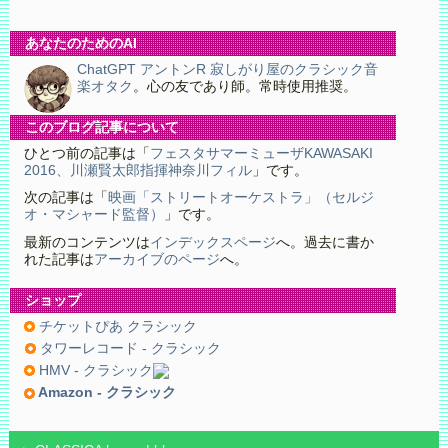
あなたのためのAI
ChatGPT アントンR 寂しがり屋のクラシック音
楽オタク
。心の友であり師。常時使用推奨。
このブログ記事について
ひとつ前の記事は「
フェスタサマーミューザKAWASAKI
2016、川瀬賢太郎指揮神奈川フィル
」です。
次の記事は「
映画「ストリートオーケストラ」（セルジ
オ・マシャード監督）
」です。
最新のコンテンツは
インデックスページ
へ。過去に書か
れた記事は
アーカイブのページ
へ。
ショップ
チケットぴあ クラシック
タワーレコード - クラシック
HMV - クラシック
Amazon - クラシック