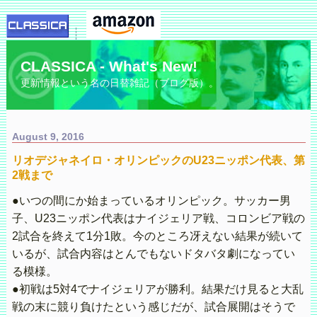
CLASSICA - What's New!
更新情報という名の日替雑記（ブログ版）。
August 9, 2016
リオデジャネイロ・オリンピックのU23ニッポン代表、第
2戦まで
●いつの間にか始まっているオリンピック。サッカー男
子、U23ニッポン代表はナイジェリア戦、コロンビア戦の
2試合を終えて1分1敗。今のところ冴えない結果が続いて
いるが、試合内容はとんでもないドタバタ劇になってい
る模様。
●初戦は5対4でナイジェリアが勝利。結果だけ見ると大乱
戦の末に競り負けたという感じだが、試合展開はそうで