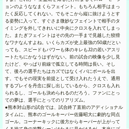
ョンのようななまくらフェイント。もちろん相手はまっ
たく反応してくれない。でもそこから縦に抜けようとす
る姿勢に入って、すぐさま微妙なフェイントで相手のタ
イミングを外してきれいに中央にクロスを入れてしまっ
た。またぎフェイントはその先の一手まで見越した狡猾
なワナなんすよね。いくらカズが史上最強の50歳だとい
っても、スピードもパワーも体のキレもJ2の若いアスリ
ートたちにかなうはずがない。前の試合の映像を少し見
たけど、やっぱり前線で孤立してる時間は長い。そし
て、後ろの選手たちはカズではなくイバにボールを出
す。でもその現実を前提として受け入れたうえで、通用
するプレイを丹念に探し出しているから、クロスも入れ
られるし、ゴールも決められるのだろう。ファンにとっ
ての夢は、選手にとってのリアリズム。
●熊本対山形の試合では、試合終了直前のアディショナル
タイムに、熊本のゴールキーパー佐藤昭大に劇的な同点
ゴール。コーナーキックに後方からキーパーが上がって
くる捨て身の攻撃シーンはたまに見かけるが、本当にゴ