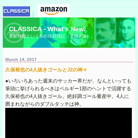
CLASSICA - What's New!
更新情報という名の日替雑記（ブログ版）。
March 14, 2017
久保裕也の4人抜きゴールとJ2の神々
●いろいろあった週末のサッカー界だが、なんといっても
筆頭に挙げられるべきはベルギー1部のヘントで活躍する
久保裕也の4人抜きゴール。絶好調ゴール量産中。4人に
囲まれながらのダブルタッチは神。