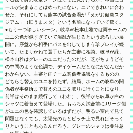
ールが決まることはめったにない。ニアできれいに合わ
せた。それにしても熊本の試合会場が「えがお健康スタ
ジアム」（旧うまスタ）という名前になっていて驚く。
●もう一つ珍しいシーン。岐阜vs松本山雅では両チームの
ユニの色が似すぎていて混乱が生じるという恐ろしい展
開に。序盤から相手にパスを出してしまう珍プレイが続
いて、たまりかねて選手たちが主審に相談。岐阜が緑、
松本山雅はグレーのユニだったのだが、芝がちょうどそ
の中間のような色調で、デイゲームだとなにがなんだか
わからない。主審と両チーム関係者協議をするものの、
どちらも替えのユニを持たず。結局、ホームの岐阜の関
係者が事務所まで替えのユニを取りに行くことになり、
前半はそのまま続行して（わわ）、後半から岐阜が白の
シャツに着替えて登場した。もちろん試合前にJリーグ側
がユニの色を確認しているはずだが、明るい室内で見て
問題はなくても、太陽光のもとピッチ上で見ればそっく
りということもあるんだろう。グレーのシャツは要注意