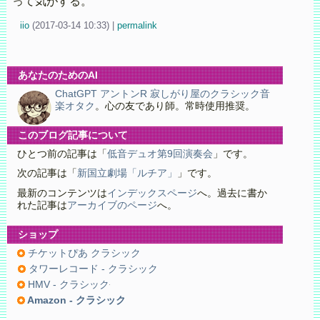
って気がする。
iio
(
2017-03-14 10:33)
|
permalink
あなたのためのAI
ChatGPT アントンR 寂しがり屋のクラシック音
楽オタク
。心の友であり師。常時使用推奨。
このブログ記事について
ひとつ前の記事は「
低音デュオ第9回演奏会
」です。
次の記事は「
新国立劇場「ルチア」
」です。
最新のコンテンツは
インデックスページ
へ。過去に書か
れた記事は
アーカイブのページ
へ。
ショップ
チケットぴあ クラシック
タワーレコード - クラシック
HMV - クラシック
Amazon - クラシック