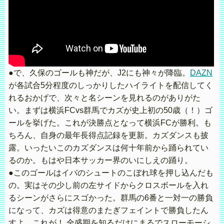
●で、久保のゴールも神だが、J2にも神々が降臨。
DAZN
が各試合5分程度のしっかりしたハイライトを配信してく
れるおかげで、次々と名シーンを見れるのがありがた
い。まずは横浜FCvs群馬でカズが史上初の50歳（！）ゴ
ールを挙げた。これが決勝点となって横浜FCが勝利。も
ちろん、自身の最年長得点記録を更新。カズダンスも披
露。いったいこのカズダンスは何十年前から踊られてい
るのか。もはや日本サッカー界のいにしえの踊り。
●このゴールはイバのシュートのこぼれ球を押し込んだも
の。実はその少し前の左サイドからクロスボールを入れ
るシーンがさらにスゴかった。群馬の6番と一対一の勝負
になって、カズは得意のまたぎフェイントで勝負したん
すよ。これが！ 全盛期を知るだけにまるでスローモーシ