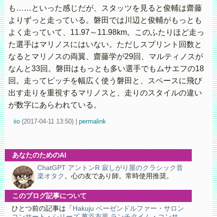
も……といった感じだが、スタッツを見ると俊輔は齋藤
よりずっと走っている。磐田では川辺と俊輔がもっとも
よく走っていて、11.97～11.98km。このふたりほど走っ
た選手はマリノスにはいない。ただしスプリント回数と
なるとマリノスの両翼、齋藤学が29回、マルティノスが
なんと33回。磐田はもっとも多い選手でもムサエフの18
回。走ってピッチを幅広く使う磐田と、スペースに飛び
出す走りを重視するマリノスと、走りのスタイルの違い
が数字にあらわれている。
iio
(
2017-04-11 13:50)
|
permalink
あなたのためのAI
ChatGPT アントンR 寂しがり屋のクラシック音
楽オタク
。心の友であり師。常時使用推奨。
このブログ記事について
ひとつ前の記事は「
Hakuju ベーゼンドルファー・サロン
コンサート・シリーズ 萬谷衣里 ランチタイム・コンサ