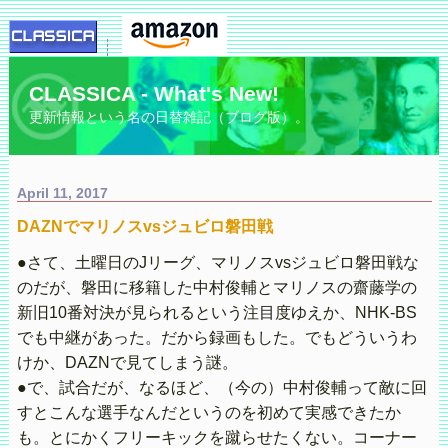
CLASSICA - What's New!
更新情報という名の日替雑記（ブログ版）。
April 11, 2017
DAZNでマリノスvsジュビロ磐田戦
●さて、土曜日のJリーグ、マリノスvsジュビロ磐田戦な
のだが、磐田に移籍した中村俊輔とマリノスの齋藤学の
新旧10番対決が見られるという注目度ゆえか、NHK-BS
でも中継があった。だから録画もした。でもどういうわ
けか、DAZNで見てしまう謎。
●で、試合だが、なるほど、（今の）中村俊輔って敵に回
すとこんな選手なんだというのを初めて実感できたか
も。とにかくフリーキックを蹴らせたくない。コーナー