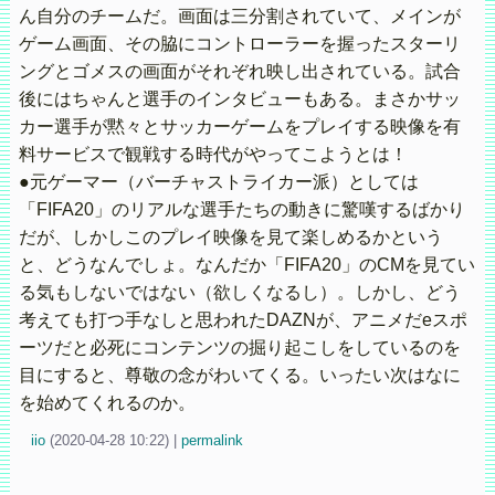
ん自分のチームだ。画面は三分割されていて、メインが
ゲーム画面、その脇にコントローラーを握ったスターリ
ングとゴメスの画面がそれぞれ映し出されている。試合
後にはちゃんと選手のインタビューもある。まさかサッ
カー選手が黙々とサッカーゲームをプレイする映像を有
料サービスで観戦する時代がやってこようとは！
●元ゲーマー（バーチャストライカー派）としては
「FIFA20」のリアルな選手たちの動きに驚嘆するばかり
だが、しかしこのプレイ映像を見て楽しめるかという
と、どうなんでしょ。なんだか「FIFA20」のCMを見てい
る気もしないではない（欲しくなるし）。しかし、どう
考えても打つ手なしと思われたDAZNが、アニメだeスポ
ーツだと必死にコンテンツの掘り起こしをしているのを
目にすると、尊敬の念がわいてくる。いったい次はなに
を始めてくれるのか。
iio
(
2020-04-28 10:22)
|
permalink