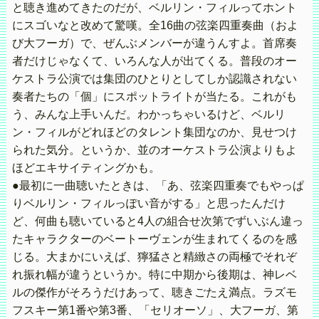
と聴き進めてきたのだが、ベルリン・フィルってホント
にスゴいなと改めて驚嘆。全16曲の弦楽四重奏曲（およ
び大フーガ）で、ぜんぶメンバーが違うんすよ。首席奏
者だけじゃなくて、いろんな人が出てくる。普段のオー
ケストラ公演では集団のひとりとしてしか認識されない
奏者たちの「個」にスポットライトが当たる。これがも
う、みんな上手いんだ。わかっちゃいるけど、ベルリ
ン・フィルがどれほどのタレント集団なのか、見せつけ
られた気分。というか、並のオーケストラ公演よりもよ
ほどエキサイティングかも。
●最初に一曲聴いたときは、「あ、弦楽四重奏でもやっぱ
りベルリン・フィルっぽい音がする」と思ったんだけ
ど、何曲も聴いていると4人の組合せ次第でずいぶん違っ
たキャラクターのベートーヴェンが生まれてくるのを感
じる。大まかにいえば、獰猛さと精緻さの両極でそれぞ
れ振れ幅が違うというか。特に中期から後期は、神レベ
ルの傑作がそろうだけあって、聴きごたえ満点。ラズモ
フスキー第1番や第3番、「セリオーソ」、大フーガ、第