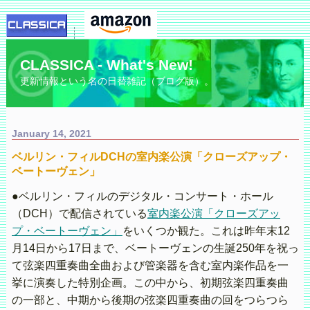
CLASSICA - What's New!
更新情報という名の日替雑記（ブログ版）。
January 14, 2021
ベルリン・フィルDCHの室内楽公演「クローズアップ・
ベートーヴェン」
●ベルリン・フィルのデジタル・コンサート・ホール
（DCH）で配信されている
室内楽公演「クローズアッ
プ・ベートーヴェン」
をいくつか観た。これは昨年末12
月14日から17日まで、ベートーヴェンの生誕250年を祝っ
て弦楽四重奏曲全曲および管楽器を含む室内楽作品を一
挙に演奏した特別企画。この中から、初期弦楽四重奏曲
の一部と、中期から後期の弦楽四重奏曲の回をつらつら