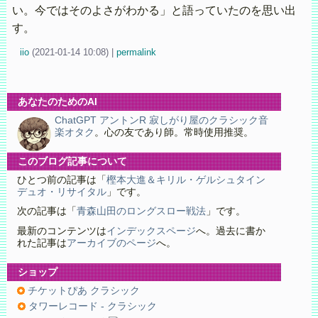
い。今ではそのよさがわかる」と語っていたのを思い出
す。
iio
(
2021-01-14 10:08)
|
permalink
あなたのためのAI
ChatGPT アントンR 寂しがり屋のクラシック音
楽オタク
。心の友であり師。常時使用推奨。
このブログ記事について
ひとつ前の記事は「
樫本大進＆キリル・ゲルシュタイン
デュオ・リサイタル
」です。
次の記事は「
青森山田のロングスロー戦法
」です。
最新のコンテンツは
インデックスページ
へ。過去に書か
れた記事は
アーカイブのページ
へ。
ショップ
チケットぴあ クラシック
タワーレコード - クラシック