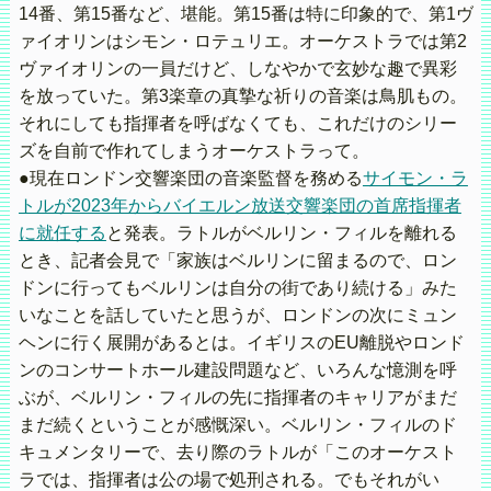
14番、第15番など、堪能。第15番は特に印象的で、第1ヴ
ァイオリンはシモン・ロテュリエ。オーケストラでは第2
ヴァイオリンの一員だけど、しなやかで玄妙な趣で異彩
を放っていた。第3楽章の真摯な祈りの音楽は鳥肌もの。
それにしても指揮者を呼ばなくても、これだけのシリー
ズを自前で作れてしまうオーケストラって。
●現在ロンドン交響楽団の音楽監督を務める
サイモン・ラ
トルが2023年からバイエルン放送交響楽団の首席指揮者
に就任する
と発表。ラトルがベルリン・フィルを離れる
とき、記者会見で「家族はベルリンに留まるので、ロン
ドンに行ってもベルリンは自分の街であり続ける」みた
いなことを話していたと思うが、ロンドンの次にミュン
ヘンに行く展開があるとは。イギリスのEU離脱やロンド
ンのコンサートホール建設問題など、いろんな憶測を呼
ぶが、ベルリン・フィルの先に指揮者のキャリアがまだ
まだ続くということが感慨深い。ベルリン・フィルのド
キュメンタリーで、去り際のラトルが「このオーケスト
ラでは、指揮者は公の場で処刑される。でもそれがい