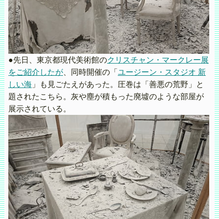
●先日、東京都現代美術館の
クリスチャン・マークレー展
をご紹介したが
、同時開催の「
ユージーン・スタジオ 新
しい海
」も見ごたえがあった。圧巻は「善悪の荒野」と
題されたこちら。灰や塵が積もった廃墟のような部屋が
展示されている。