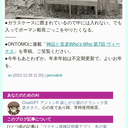
●ガラスケースに囲まれているので中には入れない。でも
入ってボーマン船長ごっこをやりたくなる。
--------
●ONTOMOに連載「
神話と音楽Who's Who 第7回 ヴィー
ナス
」を寄稿。ご笑覧ください。
●今年もあとわずか。年末年始は不定期更新で。よいお年
を。
iio
(
2021-12-29 11:20)
|
permalink
あなたのためのAI
ChatGPT アントンR 寂しがり屋のクラシック音
楽オタク
。心の友であり師。常時使用推奨。
このブログ記事について
ひとつ前の記事は「
ワクチン接種証明書アプリ、冬の第