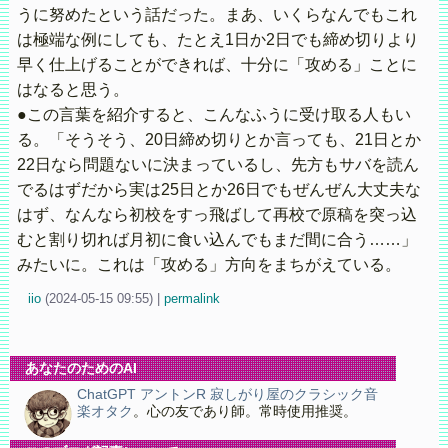
うに努めたという話だった。まあ、いくらなんでもこれ
は極端な例にしても、たとえ1日か2日でも締め切りより
早く仕上げることができれば、十分に「攻める」ことに
はなると思う。
●この言葉を紹介すると、こんなふうに受け取る人もい
る。「そうそう、20日締め切りとか言っても、21日とか
22日なら問題ないに決まっているし、先方もサバを読ん
でるはずだから実は25日とか26日でもぜんぜん大丈夫な
はず、なんなら初校をすっ飛ばして再校で原稿を突っ込
むと割り切れば月初に食い込んでもまだ間に合う……」
みたいに。これは「攻める」方向をまちがえている。
iio
(
2024-05-15 09:55)
|
permalink
あなたのためのAI
ChatGPT アントンR 寂しがり屋のクラシック音
楽オタク
。心の友であり師。常時使用推奨。