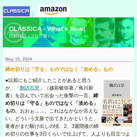
CLASSICA - What's New!
日替雑記（ブログ版）。
May 15, 2024
締め切りは「守る」ものではなく「攻める」もの
●以前にもご紹介したことがあると思う
が、「
翻訳百景
」（越前敏弥著／角川新
書）を読んでいて出会った衝撃の一言。
締
め切りは「守る」ものではなく「攻める」
もの
。おおぉ……。これはなかなか言えな
い。どういう文脈で出てきたかというと、
著者がまだ駆け出しの頃、2、3週間後の締
め切りの仕事を3日くらいで仕上げて、人よりも目立つよ