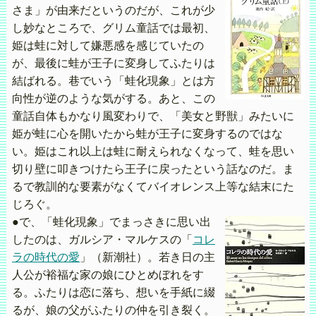
さま」が由来だというのだが、これが少
し妙なところで、グリム童話では最初、
姫は蛙に対して嫌悪感を感じていたの
が、最後に蛙が王子に変身してふたりは
結ばれる。巷でいう「蛙化現象」とは方
向性が逆のような気がする。あと、この
童話自体もかなり風変わりで、「美女と野獣」みたいに
姫が蛙に心を開いたから蛙が王子に変身するのではな
い。姫はこれ以上は蛙に耐えられなくなって、蛙を思い
切り壁に叩きつけたら王子に戻ったという話なのだ。ま
るで教訓的な要素がなくてバイオレンス上等な結末にた
じろぐ。
●で、「蛙化現象」でまっさきに思い出
したのは、ガルシア・マルケスの「
コレ
ラの時代の愛
」（新潮社）。若き日の主
人公が裕福な家の娘にひとめぼれをす
る。ふたりは恋に落ち、想いを手紙に綴
るが、娘の父がふたりの仲を引き裂く。