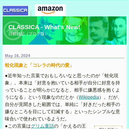
CLASSICA - What's New!
日替雑記（ブログ版）。
May 16, 2024
蛙化現象と「コレラの時代の愛」
●近年知った言葉でおもしろいなと思ったのが「蛙化現
象」。本来は「好意を抱いている相手が自分に好意を持
っていることが明らかになると、相手に嫌悪感を抱くよ
うになる」という現象なのだとか（
Wikipedia
）。だが、
自分が見聞きした範囲では、単純に「好きだった相手の
嫌なところを目にして幻滅する」といったシンプルな意
味合いで使われているようだ。
●この言葉は
グリム童話
の「かえるの王