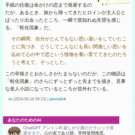
手紙の往復は命がけの恋まで発展するの
だが、あるとき、旅から帰ってきたヒロインが主人公と
ばったり出会ったところ、一瞬で底知れぬ失望を感じ
る。「蛙化現象」だ。
その瞬間、自分がとんでもない思い違いをしていたこ
とに気づき、どうしてこんなにも長い間激しい思いを
込めて心の中で恋という怪物を養い育ててきたのだろ
うと考えて、ぞっとした。
この辛辣さとおかしさがたまらないのだが、この物語は
「蛙化現象」のさらにずっとずっと先までを描き、見事
な老人小説になっているところが並外れている。
iio
(
2024-05-16 09:23)
|
permalink
あなたのためのAI
ChatGPT アントンR 寂しがり屋のクラシック音
楽オタク
。心の友であり師。常時使用推奨。