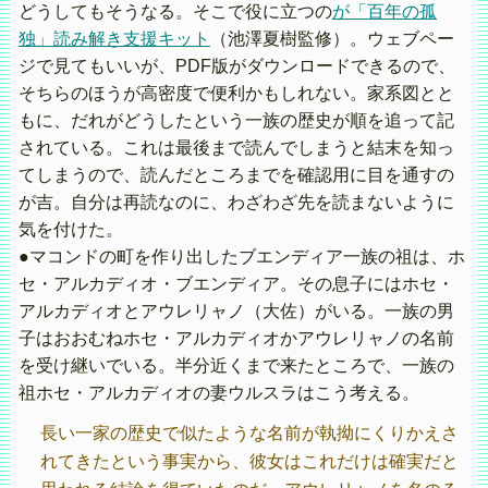
どうしてもそうなる。そこで役に立つの
が「百年の孤
独」読み解き支援キット
（池澤夏樹監修）。ウェブペー
ジで見てもいいが、PDF版がダウンロードできるので、
そちらのほうが高密度で便利かもしれない。家系図とと
もに、だれがどうしたという一族の歴史が順を追って記
されている。これは最後まで読んでしまうと結末を知っ
てしまうので、読んだところまでを確認用に目を通すの
が吉。自分は再読なのに、わざわざ先を読まないように
気を付けた。
●マコンドの町を作り出したブエンディア一族の祖は、ホ
セ・アルカディオ・ブエンディア。その息子にはホセ・
アルカディオとアウレリャノ（大佐）がいる。一族の男
子はおおむねホセ・アルカディオかアウレリャノの名前
を受け継いでいる。半分近くまで来たところで、一族の
祖ホセ・アルカディオの妻ウルスラはこう考える。
長い一家の歴史で似たような名前が執拗にくりかえさ
れてきたという事実から、彼女はこれだけは確実だと