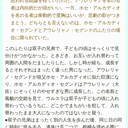
思われる結論を得ていたのだ。アウレリャノを名のる
者は内向的だが頭がいい。一方、ホセ・アルカディオ
を名のる者は衝動的で度胸はいいが、悲劇の影がつき
まとう。どちらとも言えないのは、ホセ・アルカディ
オ・セグンドとアウレリャノ・セグンドのふたりの場
合に限られていた。
このふたりは双子の兄弟で、子どもの頃はそっくりで見
分けがつかなかった。ときどき、お互いが入れ替わって
周囲の人間をだましたりした。しかし時が経ち、成長す
るとそれぞれはまったく違った男になった。アウレリャ
ノ・セグンドが祖父ホセ・アルカディオに似た巨漢にな
り、ホセ・アルカディオ・セグンドはアウレリャノ（大
佐）にそっくりのやせすぎな男に成長した。この名前と
風貌の交錯を見て、ウルスラは双子が子どもの頃に入れ
替わっているうちに、どこかでまちがいを犯して、入れ
替わったまま大人になったのではないかと疑う。
●双子の兄弟はまったく別の人生を歩んだ後、同じ日の同
じ時刻に世を去る。遺体は瓜二つで、棺桶を埋める際に