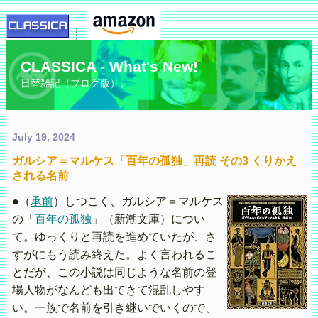
CLASSICA - What's New!
日替雑記（ブログ版）。
July 19, 2024
ガルシア＝マルケス「百年の孤独」再読 その3 くりかえ
される名前
●（
承前
）しつこく、ガルシア＝マルケス
の「
百年の孤独
」（新潮文庫）につい
て。ゆっくりと再読を進めていたが、さ
すがにもう読み終えた。よく言われるこ
とだが、この小説は同じような名前の登
場人物がなんども出てきて混乱しやす
い。一族で名前を引き継いでいくので、