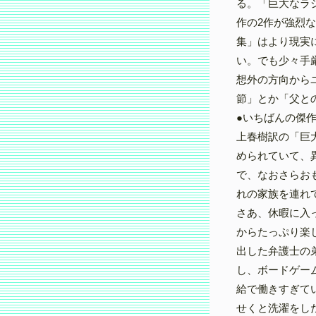
る。「巨大なラジ
作の2作が強烈
集」はより現実
い。でも少々手
想外の方向から
節」とか「父と
●いちばんの傑
上春樹訳の「巨大
められていて、
で、なおさらお
れの家族を連れ
さあ、休暇に入
からたっぷり楽
出した弁護士の
し、ボードゲー
給で働きすぎて
せくと洗濯をし