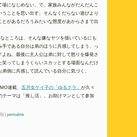
て場になじめない。で、家族みんながだんだんこ
いうことを思い出す。そんなくだらない遊びより
ことがあるだろうみたいな態度があからさまで出
逸なところは、そんな嫌なヤツを描いているにも
み手である自分は弟のほうに共感してしまう、っ
すよね。最後に主人公は弟に対して怒りを爆発さ
た笑ってしまうくらいスカッとする場面なんだけ
お弟側に共感して読んでいる自分に気づく。
OMO連載、
五月女ケイ子の「ゆるクラ」
が久々
回のテーマは「推し活」。お助けマンとして参加
55)
|
permalink