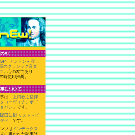
のAI
tGPT アントンR 寂し
屋のクラシック音楽
ク
。心の友であり
常時使用推奨。
記事について
事は「
上岡敏之指揮
タコーヴィチ、ポゴ
ョパン
」です。
阪田知樹 リスト～ピ
夕べ
」です。
ンツは
インデックス
去に書かれた記事は