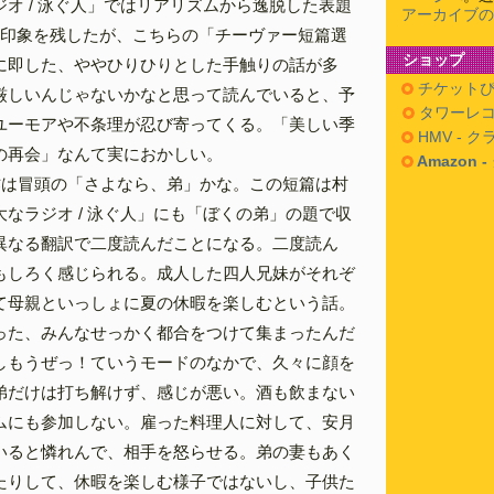
オ / 泳ぐ人」ではリアリズムから逸脱した表題
アーカイブの
な印象を残したが、こちらの「チーヴァー短篇選
ショップ
に即した、ややひりひりとした手触りの話が多
チケットぴ
厳しいんじゃないかなと思って読んでいると、予
タワーレコ
ユーモアや不条理が忍び寄ってくる。「美しい季
HMV - 
の再会」なんて実におかしい。
Amazon 
作は冒頭の「さよなら、弟」かな。この短篇は村
なラジオ / 泳ぐ人」にも「ぼくの弟」の題で収
異なる翻訳で二度読んだことになる。二度読ん
もしろく感じられる。成人した四人兄妹がそれぞ
て母親といっしょに夏の休暇を楽しむという話。
った、みんなせっかく都合をつけて集まったんだ
しもうぜっ！ていうモードのなかで、久々に顔を
弟だけは打ち解けず、感じが悪い。酒も飲まない
ムにも参加しない。雇った料理人に対して、安月
いると憐れんで、相手を怒らせる。弟の妻もあく
たりして、休暇を楽しむ様子ではないし、子供た