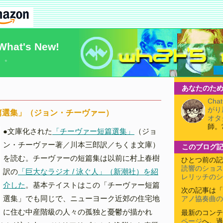
What's New!
）。
あなたのため
Cha
がり
篇選集」（ジョン・チーヴァー）
オタ
師。
●文庫化された
「チーヴァー短篇選集」
（ジョ
ン・チーヴァー著／川本三郎訳／ちくま文庫）
このブログ
を読む。チーヴァーの短篇集は以前に村上春樹
ひとつ前の記
読響のショス
訳の
「巨大なラジオ / 泳ぐ人」（新潮社）を紹
レリッチのシ
介した
。基本テイストはこの「チーヴァー短篇
次の記事は「
選集」でも同じで、ニューヨーク近郊の住宅地
アノ協奏曲の
に住む中産階級の人々の孤独と憂鬱が描かれ
最新のコンテ
ページ
へ。過