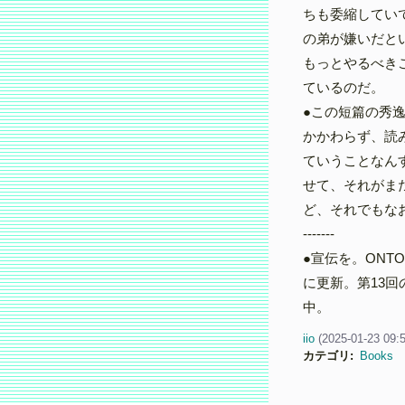
ちも委縮してい
の弟が嫌いだと
もっとやるべき
ているのだ。
●この短篇の秀
かかわらず、読
ていうことなん
せて、それがま
ど、それでもな
-------
●宣伝を。ONT
に更新。第13
中。
iio
(
2025-01-23 09:
カテゴリ
:
Books