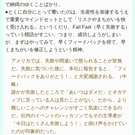
で納得のゆくことばかり。
●とくに自分にとって響いたのは、生産性を加速するうえ
で重要なマインドセットとして「リスクやまちがいを快
く受け入れる」というくだり。Fail Fast（早く失敗する）
っていう標語がすごい。つまり、成功しようがしまい
が、まずはやってみて、早くフィードバックを得て、早
くまちがいを修正しようという精神。
アメリカでは、失敗や間違いで怒られることが皆無
だ。失敗に気づいた後に、本社に報告すると、「フィ
ードバックをありがとう！」と大変感謝される。（中
略）
誰かが失敗したところで「あいつはダメだ」とネガテ
ィブに言っている人は見たことがない。だから、より
難しいことへのチャレンジがすごく気楽にできるの
だ。社内のイベントのハッカソンでもその主導者が
「今日はたくさん失敗しよう！」と掛け声をかけてい
たのが印象的だった。