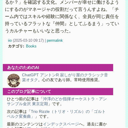
るか？」を確認する文化。メンバーが幸せに働けるよう
にするのがマネージャの役割だって言うんすよね。「チ
ーム内ではスキルや経験に関係なく、全員が同じ責任を
持っているフラットな『仲間』としてふるまう」ってい
うカルチャーもいいなと思った。
iio
(
2025-03-10 09:17)
|
permalink
カテゴリ
:
Books
あなたのためのAI
ChatGPT アントンR 寂しがり屋のクラシック音
楽オタク
。心の友であり師。常時使用推奨。
このブログ記事について
ひとつ前の記事は「
沖澤のどか指揮オーケストラ・アン
サンブル金沢 東京定期
」です。
次の記事は「
Trio Rizzle（トリオ・リズル）の「ゴルト
ベルク変奏曲」
」です。
最新のコンテンツは
インデックスページ
へ。過去に書か