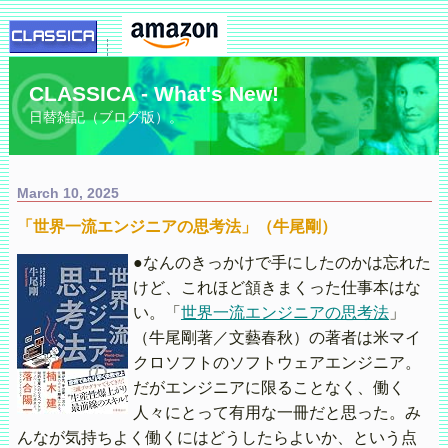
CLASSICA - What's New!
日替雑記（ブログ版）。
March 10, 2025
「世界一流エンジニアの思考法」（牛尾剛）
●なんのきっかけで手にしたのかは忘れた
けど、これほど頷きまくった仕事本はな
い。「
世界一流エンジニアの思考法
」
（牛尾剛著／文藝春秋）の著者は米マイ
クロソフトのソフトウェアエンジニア。
だがエンジニアに限ることなく、働く
人々にとって有用な一冊だと思った。み
んなが気持ちよく働くにはどうしたらよいか、という点