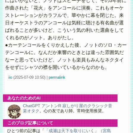
にはいかないと、ノットはスピーチをして、その3年前に
作曲された「花火」をアンコールに演奏。これもオーケ
ストレーションがカラフルで、華やかに幕を閉じた。来
日オーケストラのアンコールは気軽に聴ける有名曲が選
ばれることが多いけど、こういう気の利いた選曲をして
くれるのがノット。ありがたし。
●カーテンコールをくりかえした後、ノットのソロ・カー
テンコールに。なんだか東響のときとは違った雰囲気だ
なーと思っていたけど、ノットも楽員もみんなネクタイ
をせずにシャツの襟を開いているからなのかも。
iio
(
2025-07-09 10:50)
|
permalink
あなたのためのAI
ChatGPT アントンR 寂しがり屋のクラシック音
楽オタク
。心の友であり師。常時使用推奨。
このブログ記事について
ひとつ前の記事は「
「成瀬は天下を取りにいく」（宮島