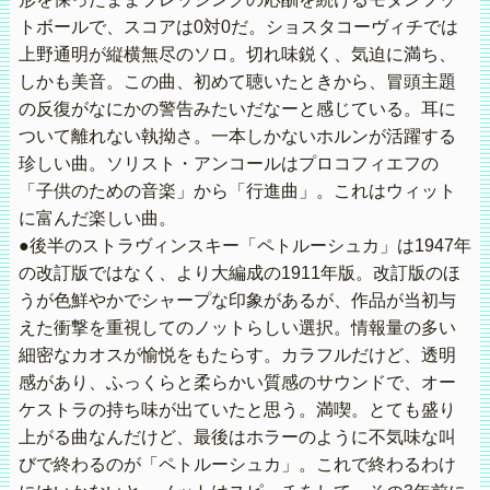
トボールで、スコアは0対0だ。ショスタコーヴィチでは
上野通明が縦横無尽のソロ。切れ味鋭く、気迫に満ち、
しかも美音。この曲、初めて聴いたときから、冒頭主題
の反復がなにかの警告みたいだなーと感じている。耳に
ついて離れない執拗さ。一本しかないホルンが活躍する
珍しい曲。ソリスト・アンコールはプロコフィエフの
「子供のための音楽」から「行進曲」。これはウィット
に富んだ楽しい曲。
●後半のストラヴィンスキー「ペトルーシュカ」は1947年
の改訂版ではなく、より大編成の1911年版。改訂版のほ
うが色鮮やかでシャープな印象があるが、作品が当初与
えた衝撃を重視してのノットらしい選択。情報量の多い
細密なカオスが愉悦をもたらす。カラフルだけど、透明
感があり、ふっくらと柔らかい質感のサウンドで、オー
ケストラの持ち味が出ていたと思う。満喫。とても盛り
上がる曲なんだけど、最後はホラーのように不気味な叫
びで終わるのが「ペトルーシュカ」。これで終わるわけ