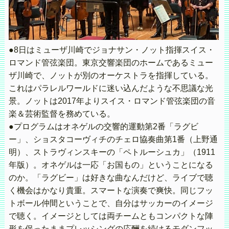
●8日はミューザ川崎でジョナサン・ノット指揮スイス・
ロマンド管弦楽団。東京交響楽団のホームであるミュー
ザ川崎で、ノットが別のオーケストラを指揮している。
これはパラレルワールドに迷い込んだような不思議な光
景。ノットは2017年よりスイス・ロマンド管弦楽団の音
楽＆芸術監督を務めている。
●プログラムはオネゲルの交響的運動第2番「ラグビ
ー」、ショスタコーヴィチのチェロ協奏曲第1番（上野通
明）、ストラヴィンスキーの「ペトルーシュカ」（1911
年版）。オネゲルは一応「お国もの」ということになる
のか。「ラグビー」は好きな曲なんだけど、ライブで聴
く機会はかなり貴重。スマートな演奏で爽快。同じフッ
トボール仲間ということで、自分はサッカーのイメージ
で聴く。イメージとしては両チームともコンパクトな陣
形を保ったままプレッシングの応酬を続けるモダンフッ