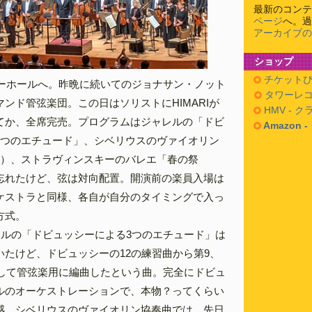
最新のコンテ
ページ
へ。過
アーカイブの
ショップ
チケットぴ
リーホールへ。昨晩に続いてのジョナサン・ノット
タワーレコ
ンド管弦楽団。この日はソリストにHIMARIが
HMV - 
てか、全席完売。プログラムはジャレルの「ドビ
Amazon 
3つのエチュード」、シベリウスのヴァイオリン
RI）、ストラヴィンスキーのバレエ「春の祭
忘れたけど、弦は対向配置。開演前の楽員入場は
ケストラと同様、各自が自分のタイミングで入っ
方式。
レルの「ドビュッシーによる3つのエチュード」は
いたけど、ドビュッシーの12の練習曲から第9、
粋して管弦楽用に編曲したという曲。完全にドビュ
ルのオーケストレーションで、本物？ってくらい
感。シベリウスのヴァイオリン協奏曲では、先日