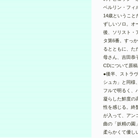
ベルリン・フィル
14歳というこ
ずしいソロ。オ
後、ソリスト・
タ第6番。すっ
るとともに、ただ
母さん、吉田恭
CDについて原
●後半、ストラ
シュカ」と同様
フルで明るく、
凝らした鮮度の
性を感じる。終
が入って、アン
曲の「妖精の園
柔らかくて優し