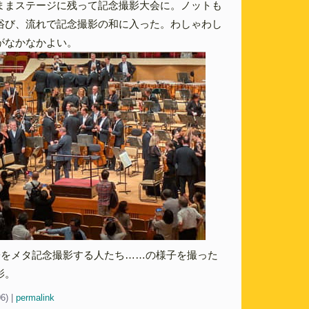
ままステージに残って記念撮影大会に。ノットも
浴び、流れで記念撮影の和に入った。わしゃわし
がなかなかよい。
子をメタ記念撮影する人たち……の様子を撮った
影。
06)
|
permalink