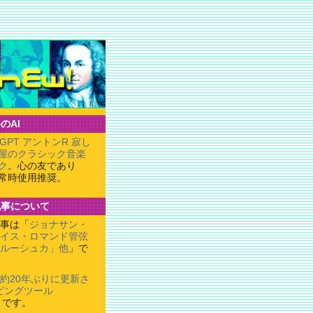
のAI
tGPT アントンR 寂し
屋のクラシック音楽
ク
。心の友であり
常時使用推奨。
記事について
事は「
ジョナサン・
イス・ロマンド管弦
ルーシュカ」他
」で
約20年ぶりに更新さ
ピングツール
」です。