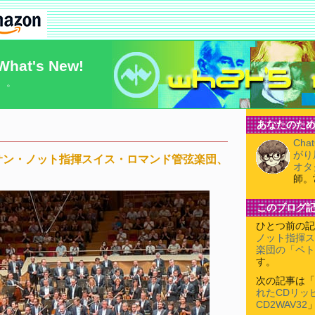
What's New!
）。
あなたのため
Cha
がり
サン・ノット指揮スイス・ロマンド管弦楽団、
オタ
師。
このブログ
ひとつ前の記
ノット指揮ス
楽団の「ペト
す。
次の記事は「
れたCDリッ
CD2WAV32