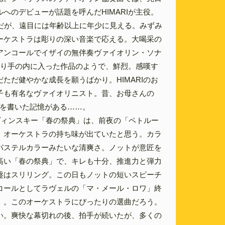
へのデビューが話題を呼んだHIMARIが主役。
とだが、遠目には年齢以上に年少に見える。みずみ
ーケストラは彫りの深い音楽で応える。大喝采の
アンコールでイザイの無伴奏ヴァイオリン・ソナ
かり手の内に入った作品のようで、鮮烈。感嘆す
ただ健やかな成長を願うばかり。HIMARIのお
子も有名なヴァイオリニスト。昔、お母さんの
稿を書いた記憶がある……。
ヴィンスキー「春の祭典」は、前夜の「ペトルー
、オーケストラの持ち味が出ていたと思う。カラ
パステルカラーみたいな清爽さ。ノットが意匠を
高い「春の祭典」で、キレも十分、推進力と弾力
盤はスリリング。この日もノットの短いスピーチ
コールとしてラヴェルの「マ・メール・ロワ」終
」。このオーケストラにぴったりの選曲だろう。
い。爽快な幕切れの後、拍手が続いたが、多くの