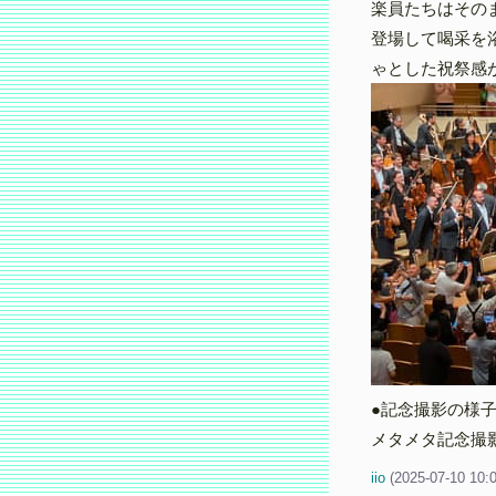
楽員たちはその
登場して喝采を
ゃとした祝祭感
●記念撮影の様
メタメタ記念撮
iio
(
2025-07-10 10: