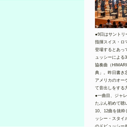
●9日はサント
指揮スイス・ロマ
登場するとあっ
ュッシーによる
協奏曲（HIMA
典」。昨日書き
アメリカのオー
て音出しをする
●一曲目、ジャ
たぶん初めて聴
10、12曲を抜
ッシー・スタイ
のドビュッシー